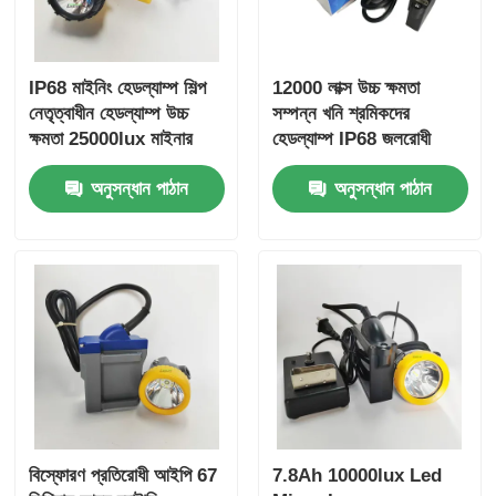
IP68 মাইনিং হেডল্যাম্প শিল্প
12000 লাক্স উচ্চ ক্ষমতা
নেতৃত্বাধীন হেডল্যাম্প উচ্চ
সম্পন্ন খনি শ্রমিকদের
ক্ষমতা 25000lux মাইনার
হেডল্যাম্প IP68 জলরোধী
হেলমেট লাইট 348Lm
বিস্ফোরক-প্রমাণ মাইনিং
অনুসন্ধান পাঠান
অনুসন্ধান পাঠান
20hrs রানটাইম মাইনিং ল্যাম্প
এলইডি লাইট
বিস্ফোরণ প্রতিরোধী আইপি 67
7.8Ah 10000lux Led