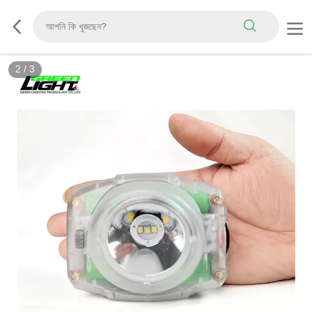
2
/
3