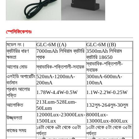
পুনরায় চার্জযোগ্য খনির ক্যাপ ল্যাম্প
স্পেসিফিকেশনঃ
ভূগর্ভস্থ বেতার ক্যাপ ল্যাম্প
মডেল নং।
GLC-6M ((A)
GLC-6M ((B)
ব্যাটারির ধারণ
7000mAh লিথিয়াম ব্যাটারি
3500mAh লিথিয়াম
কয়লা খনির আলো
ক্ষমতা
প্যাক
ব্যাটারি 18650
স্বাভাবিক-শক্তিশালী-
আলোর মোড
স্বাভাবিক-শক্তিশালী-সহায়ক
সহায়ক
মাইনার্স হেড ল্যাম্প
এলইডি অপারেটিং
520mA-1200mA-
300mA-600mA-
বর্তমান
200mA
100mA
প্রধান আলোর
1.78W-4.4W-0.5W
1.1W-2.2W-0.25W
খনির হার্ড হ্যাট লাইট
শক্তি
213Lum-528Lum-
আলোকিত
132লুম-264লুম-30লুম
50Lum
12000Lux-23000Lux-
8000Lux-
বিস্ফোরণ প্রতিরোধী ফ্ল্যাশলাইট
উজ্জ্বলতা
1500Lux
13000Lux-800Lux
১৪টা থেকে ৬টা থেকে ৩৫টা
১৩টা থেকে ৫টা থেকে ৩৫টা
কাজের সময়
পর্যন্ত
পর্যন্ত
শিল্প এলইডি স্ট্রিপ লাইট