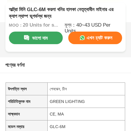
আল্ট্রা মিনি GLC-6M কয়লা খনির হালকা নেতৃত্বাধীন মাইনার এর
ক্যাপ ল্যাম্প ভূগর্ভস্থ জন্য
20 Units for sample order;
মূল্য：40~43 USD Per
নমুনা অর্ডারের জন্য 20 ইউন
MOQ：
Units
এখন চ্যাট করুন
ভালো দাম
পণ্যের বর্ণনা
উৎপত্তি স্থল
শেনঝেন, চীন
পরিচিতিমুলক নাম
GREEN LIGHTING
সাক্ষ্যদান
CE, MA
মডেল নম্বার
GLC-6M