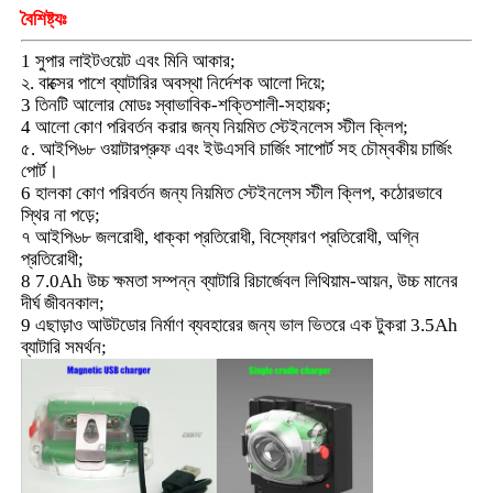
বৈশিষ্ট্যঃ
1 সুপার লাইটওয়েট এবং মিনি আকার;
আমাদের সম্পর্কে
২. বাক্সের পাশে ব্যাটারির অবস্থা নির্দেশক আলো দিয়ে;
3 তিনটি আলোর মোডঃ স্বাভাবিক-শক্তিশালী-সহায়ক;
4 আলো কোণ পরিবর্তন করার জন্য নিয়মিত স্টেইনলেস স্টীল ক্লিপ;
কারখানা ভ্রমণ
৫. আইপি৬৮ ওয়াটারপ্রুফ এবং ইউএসবি চার্জিং সাপোর্ট সহ চৌম্বকীয় চার্জিং
পোর্ট।
6 হালকা কোণ পরিবর্তন জন্য নিয়মিত স্টেইনলেস স্টীল ক্লিপ, কঠোরভাবে
মান নিয়ন্ত্রণ
স্থির না পড়ে;
৭ আইপি৬৮ জলরোধী, ধাক্কা প্রতিরোধী, বিস্ফোরণ প্রতিরোধী, অগ্নি
প্রতিরোধী;
খবর
8 7.0Ah উচ্চ ক্ষমতা সম্পন্ন ব্যাটারি রিচার্জেবল লিথিয়াম-আয়ন, উচ্চ মানের
দীর্ঘ জীবনকাল;
9 এছাড়াও আউটডোর নির্মাণ ব্যবহারের জন্য ভাল ভিতরে এক টুকরা 3.5Ah
উদ্ধৃতির জন্য আবেদন
ব্যাটারি সমর্থন;
এলইডি মাইনিং ল্যাম্প
কর্ডলেস মাইনিং ক্যাপ ল্যাম্প