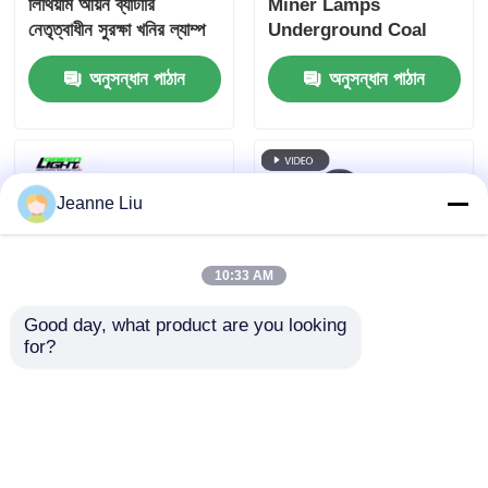
লিথিয়াম আয়ন ব্যাটারি
Miner Lamps
নেতৃত্বাধীন সুরক্ষা খনির ল্যাম্প
Underground Coal
খনির নেতৃত্বাধীন হেডলাইট
Mining Helmet Lamp
অনুসন্ধান পাঠান
অনুসন্ধান পাঠান
পুনরায় চার্জযোগ্য 7800mah
Rechargeable
Jeanne Liu
10:33 AM
Good day, what product are you looking 
for?
1100 Lm উচ্চ কাজ কয়লা
পোর্টেবল 15000Lux LED
খনির জন্য খনির ল্যাম্প হেড
মাইনার্স হেডলাইট নির্মাণ টানেলিং
লাইট শক্তিশালী জীবনকাল
জন্য জলরোধী হার্ড টুপি ল্যাম্প
অনুসন্ধান পাঠান
অনুসন্ধান পাঠান