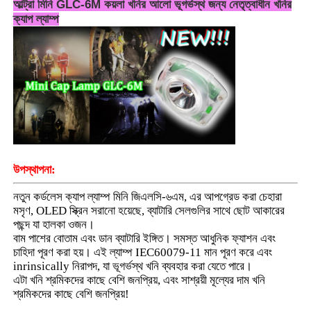
আল্ট্রা মিনি GLC-6M কয়লা খনির আলো ভূগর্ভস্থ জন্য নেতৃত্বাধীন খনির
ক্যাপ ল্যাম্প
উপস্থাপনা:
নতুন কর্ডলেস ক্যাপ ল্যাম্প মিনি জিএলসি-৬এম, এর আপগ্রেড করা চেহারা
মসৃণ, OLED স্ক্রিন সরানো হয়েছে, ব্যাটারি সেলগুলির সাথে ছোট আকারের
বাড়ি
পছন্দ যা হালকা ওজন।
বাম পাশের বোতাম এবং ডান ব্যাটারি ইঙ্গিত। সমস্ত আধুনিক ফ্যাশন এবং
চাহিদা পূরণ করা হয়। এই ল্যাম্প IEC60079-11 মান পূরণ করে এবং
পণ্য
inrinsically নিরাপদ, যা ভূগর্ভস্থ খনি ব্যবহার করা যেতে পারে।
এটা খনি শ্রমিকদের কাছে বেশি জনপ্রিয়, এবং সাশ্রয়ী মূল্যের দাম খনি
শ্রমিকদের কাছে বেশি জনপ্রিয়!
VR প্রদর্শন