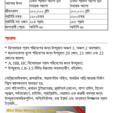
একটি প্রধান আলো দুটি
একটি প্রধান আলো দুটি
আলোর উৎস
সহায়ক আলো
সহায়ক আলো
জীবনকাল
১০০,০০০ ঘন্টা
১০০,০০০ ঘন্টা
চার্জার র্যাক
ব্যাটারি চক্র
১২০০চক্র
১২০০চক্র
ব্যাটারি সহ ওজন
২০৪ গ্রাম
১৫৮ গ্রাম
জলরোধী গ্রেড
আইপি ৬৮
আইপি ৬৮
ভূগর্ভস্থ খনির বেল্ট
প্রয়োগঃ
গরম বিক্রয় পণ্য
* বিস্ফোরক গ্যাস পরিবেশের জন্য উপযুক্ত অঞ্চল 1, অঞ্চল 2 অবস্থান;
* জ্বলনযোগ্য ধুলো পরিবেশের জন্য উপযুক্ত 20 জোন, 21 জোন এবং 22
জোনের জায়গা;
LED সতর্কতা আলো
* A, IIB, IIC বিস্ফোরক গ্যাস পরিবেশের জন্য উপযুক্ত;
* উপযুক্তঃ 1.8-3.5 মিটার উচ্চতার অভ্যন্তরীণ, বহিরঙ্গন;
পোর্টেবল এনার্জি স্টোরেজ পাওয়ার সাপ্লাই
পেট্রোকেমিক্যাল, রাসায়নিক, পারমাণবিক শক্তি, সামরিক গাড়ি জাহাজ নির্মাণ
শিল্পে ব্যাপকভাবে ব্যবহৃত হয়,
তেল পাইপলাইন, ক্যাবল ইন্টারলেয়ার, প্ল্যাটফর্ম চ্যানেল, পাম্প হাউস, টানেল
এলইডি হাই বে লাইট
প্রকল্প, পর্বতারোহণ, হাইকিং, প্যাট্রোলিং, মেরামত এবং জরুরী অবস্থা জন্য
উপযুক্তসামরিকপুলিশ, অগ্নিনির্বাপক, ডক ইয়ার্ড এবং অন্যান্য বিপজ্জনক স্থান
ইত্যাদি...