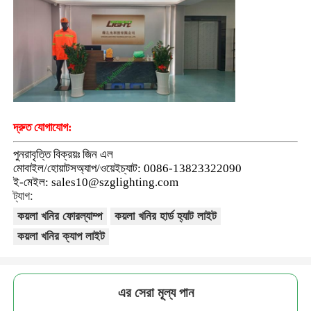
দ্রুত যোগাযোগ:
পুনরাবৃত্তি বিক্রয়ঃ জিন এল
মোবাইল/হোয়াটসঅ্যাপ/ওয়েইচ্যাট: 0086-13823322090
ই-মেইল: sales10@szglighting.com
ট্যাগ:
কয়লা খনির ফোরল্যাম্প
কয়লা খনির হার্ড হ্যাট লাইট
কয়লা খনির ক্যাপ লাইট
এর সেরা মূল্য পান