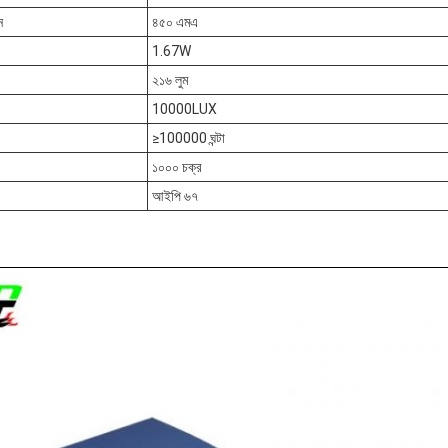
ন
৪৫০ এমএ
1.67W
২১৬ লুম
10000LUX
≥100000 ঘন্টা
১০০০ চক্র
আইপি ৬৭