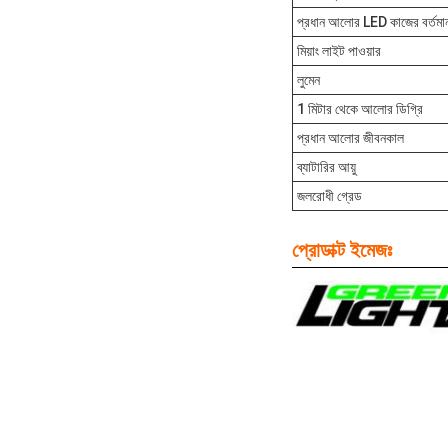
প্রধান আলোর LED কাজের বর্তমা
মিয়াং লাইট পাওয়ার
লুমেন
1 মিটার থেকে আলোর ডিগ্রি
প্রধান আলোর জীবনকাল
ব্যাটারির আয়ু
জলরোধী গ্রেড
প্রোডাক্ট ইমেজঃ