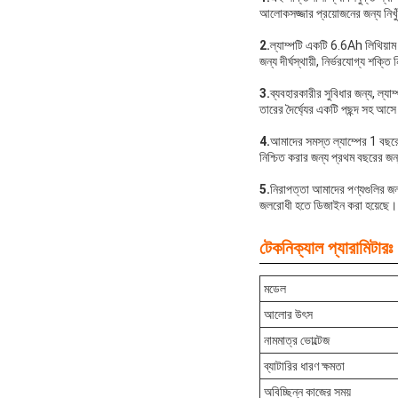
আলোকসজ্জার প্রয়োজনের জন্য নিখু
2.
ল্যাম্পটি একটি 6.6Ah লিথিয়াম ব
জন্য দীর্ঘস্থায়ী, নির্ভরযোগ্য শক্তি
3.
ব্যবহারকারীর সুবিধার জন্য, ল্য
তারের দৈর্ঘ্যের একটি পছন্দ সহ আস
4.
আমাদের সমস্ত ল্যাম্পের 1 বছরের
নিশ্চিত করার জন্য প্রথম বছরের জন্
5.
নিরাপত্তা আমাদের পণ্যগুলির জন
জলরোধী হতে ডিজাইন করা হয়েছে।
টেকনিক্যাল প্যারামিটারঃ
মডেল
আলোর উৎস
নামমাত্র ভোল্টেজ
ব্যাটারির ধারণ ক্ষমতা
অবিচ্ছিন্ন কাজের সময়