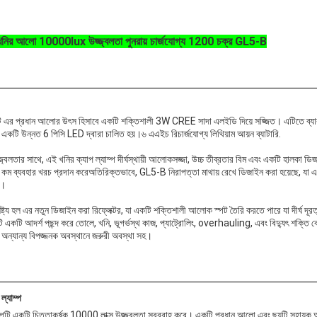
 খনির আলো 10000lux উজ্জ্বলতা পুনরায় চার্জযোগ্য 1200 চক্র GL5-B
পটি এর প্রধান আলোর উৎস হিসাবে একটি শক্তিশালী 3W CREE সাদা এলইডি দিয়ে সজ্জিত। এটিতে ব্য
টি উন্নত 6 পিসি LED দ্বারা চালিত হয়।৬ এএইচ রিচার্জযোগ্য লিথিয়াম আয়ন ব্যাটারি.
্বলতার সাথে, এই খনির ক্যাপ ল্যাম্প দীর্ঘস্থায়ী আলোকসজ্জা, উচ্চ তীব্রতার বিম এবং একটি হালকা ড
বং কম ব্যবহার খরচ প্রদান করেঅতিরিক্তভাবে, GL5-B নিরাপত্তা মাথায় রেখে ডিজাইন করা হয়েছে, যা এ
ে।
ট্য হল এর নতুন ডিজাইন করা রিফ্লেক্টর, যা একটি শক্তিশালী আলোক স্পট তৈরি করতে পারে যা দীর্ঘ দূর
 একটি আদর্শ পছন্দ করে তোলে, খনি, ভূগর্ভস্থ কাজ, প্যাট্রোলিং, overhauling, এবং বিদ্যুৎ শক্তি কো
অন্যান্য বিপজ্জনক অবস্থানে জরুরী অবস্থা সহ।
ল্যাম্প
াম্পটি একটি চিত্তাকর্ষক 10000 লাক্স উজ্জ্বলতা সরবরাহ করে। একটি প্রধান আলো এবং ছয়টি সহায