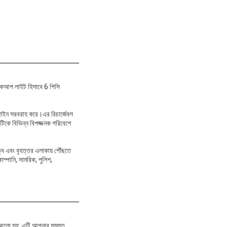
াকআপ লাইট হিসাবে 6 পিসি
িজাইন সরবরাহ করে।এর রিচার্জেবল
টিকে বিভিন্ন বিপজ্জনক পরিবেশে
ত্ব এবং বৃহত্তর এলাকায় পৌঁছতে
ম্পানি, সামরিক, পুলিশ,
়ক আলো সহ, এটি আপনার সমস্ত