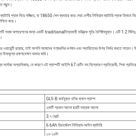
ঁত পছন্দ।
্যাটারি প্যাক দিয়ে সজ্জিত, যা 18650 সেল ব্যবহার করে সেরা দেশীয় লিথিয়াম ব্যাটারি প্যাক হিসাবে 
 নিশ্চিত করে।
াম্পটি সহজ অপারেশনের জন্য একটি traditionalতিহ্যবাহী যান্ত্রিক সুইচ বৈশিষ্ট্যযুক্ত। এটি 1.2 মিটা
ে।
 ওয়ারেন্টি রয়েছে, তাই আপনি আমাদের পণ্যগুলির গুণমান এবং স্থায়িত্বের উপর নির্ভর করতে পারেন। উ
য বিনামূল্যে রক্ষণাবেক্ষণ অফার করি।
্য সর্বোচ্চ অগ্রাধিকার, যে কারণে এই ল্যাম্পটি আইপি 67 রেটিং সহ বিস্ফোরণ প্রতিরোধী, শিখা প্রতির
GL5-B কর্ডযুক্ত খনির ক্যাপ ল্যাম্প
একটি প্রধান আলো ছয়টি সহায়ক আলো
3.৭ ভোল্ট
6.6Ah রিচার্জেবল লিথিয়াম-আইন ব্যাটারি
১৩-১৬টা