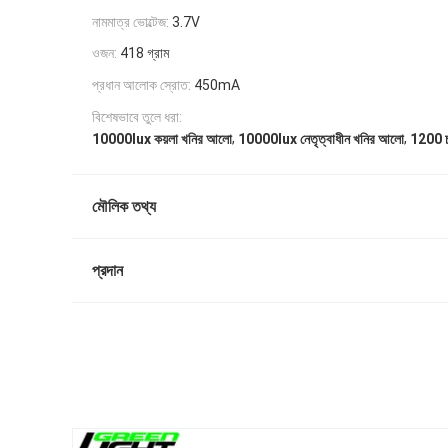
নামমাত্র ভোল্টেজ:
3.7V
ওজন:
418 গ্রাম
প্রধান আলোক স্রোত:
450mA
বিশেষভাবে তুলে ধরা:
,
,
10000lux কয়লা খনির আলো
10000lux নেতৃত্বাধীন খনির আলো
1200 চ
মৌলিক তথ্য
প্রদান