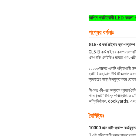
অগ্নি প্রতিরোধী LED কয়লা
পণ্যের বর্ণনাঃ
GL5-B কর্ড মাইনার ক্যাপ ল্যাম্প
GL5-B কর্ড মাইনার ক্যাপ ল্যাম্
এসএমডি এলইডিও রয়েছে এবং এটি এক
১০০০০লাক্সের একটি শক্তিশালী উজ্জ
ব্যাটারি এছাড়াও দীর্ঘ জীবনকাল এ
ব্যবহারের জন্য উপযুক্ত করে তোল
জিএল৫-বি-এর অন্যতম প্রধান বৈশিষ্
পারে।এটি বিভিন্ন পরিস্থিতিতে এটি
অগ্নিনির্বাপক, dockyards, এবং 
বৈশিষ্ট্যঃ
10000 লাক্স হাই-ল্যাম্প কর্ডযুক্ত 
1.
এই শক্তিশালী ক্যাবলযুক্ত ল্য