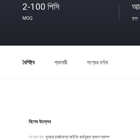
2-100 পিসি
আল
MOQ
মূল্য
বৈশিষ্ট্য
গ্যালারী
পণ্যের বর্ণনা
বিশেষ উল্লেখ
পণ্যের নাম:
পুনরায় চার্জযোগ্য মাইনিং কর্ডযুক্ত ক্যাপ ল্যাম্প