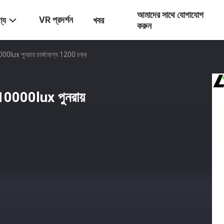
আমাদের সাথে যোগাযোগ
VR প্রদর্শন
্য
খবর
করুন
00lux পুনরায় চার্জযোগ্য 1200 চক্র
 10000lux পুনরায়