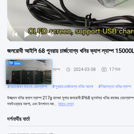
জলরোধী আইপি 68 পুনরায় চার্জযোগ্য খনির ক্যাপ ল্যাম্প 15000L
পুনরায় চার্জযোগ্য খনির ক্যাপ ল্যাম্প
2024-03-08
17 ভিউ
#
রিচার্জেবল মাইনিং হেডল্যাম্প
#
পুনরায় চার্জযোগ্য খনির আলো
#
নিরাপত্তা খনির ল্যাম্প
উজ্জ্বল খনির ক্যাপ ল্যাম্প 217g হালকা সুপার জলরোধী IP68 ভূগর্ভস্থ খনির কাজের হেডল্যাম্প
সফটওয়্যার নকশা, এবং উৎপাদন নক...
আরও দেখুন
দর্শনার্থীর বার্তা