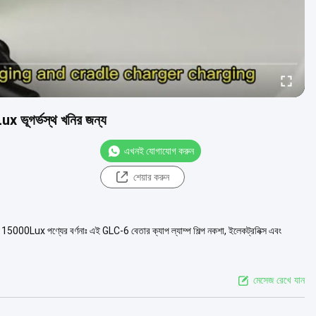
ux ভূগর্ভস্থ খনির জন্য
এখনই যোগাযোগ করুন
শেয়ার করুন
 15000Lux পণ্যের বর্ণনাঃ এই GLC-6 বেতার ক্যাপ ল্যাম্প শিল্প নকশা, ইলেকট্রনিক্স এবং
মেসেজ রেখে যান