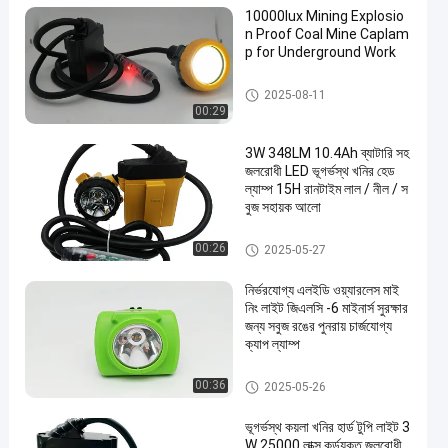
10000lux Mining Explosio
n Proof Coal Mine Caplam
p for Underground Work
পুনরায় চার্জযোগ্য খনির ক্যাপ ল্যাম্প
2025-08-11
00:29
3W 348LM 10.4Ah ব্যাটারি সহ
জলরোধী LED ভূগর্ভস্থ খনির হেড
ল্যাম্প 15H রানটাইম লাল / নীল / স
বুজ সহায়ক আলো
পুনরায় চার্জযোগ্য খনির ক্যাপ ল্যাম্প
00:26
2025-05-27
নির্ভরযোগ্য এলইডি ওয়্যারলেস মাই
নিং লাইট জিএলসি -6 মাইনার্স সুরক্ষার
জন্য সবুজ রঙের পুনরায় চার্জযোগ্য
ক্যাপ ল্যাম্প
পুনরায় চার্জযোগ্য খনির ক্যাপ ল্যাম্প
00:36
2025-05-26
ভূগর্ভস্থ কয়লা খনির হার্ড টুপি লাইট 3
W 25000 লাক্স কর্ডযুক্ত জলরোধী