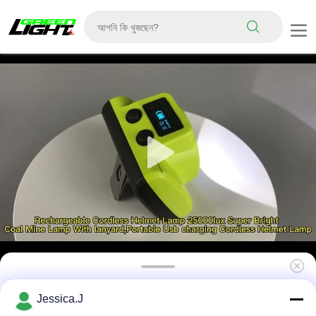
25000lux ভূগর্ভস্থ মাইনিং ল্যাম্প, OLED ডিসপ্লে 6.8Ah
Jessica.J
বিস্ফোরণ প্রতিরোধী মাইনিং ল্যাম্প