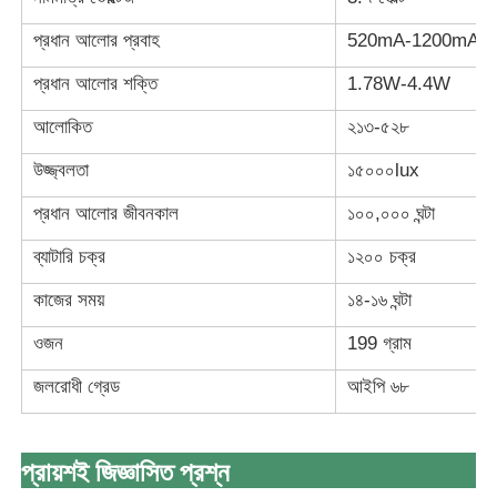
প্রধান আলোর প্রবাহ
520mA-1200mA
প্রধান আলোর শক্তি
1.78W-4.4W
আলোকিত
২১৩-৫২৮
উজ্জ্বলতা
১৫০০০lux
প্রধান আলোর জীবনকাল
১০০,০০০ ঘন্টা
ব্যাটারি চক্র
১২০০ চক্র
কাজের সময়
১৪-১৬ ঘন্টা
ওজন
199 গ্রাম
জলরোধী গ্রেড
আইপি ৬৮
প্রায়শই জিজ্ঞাসিত প্রশ্ন