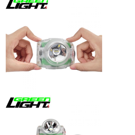
পুনরায় চার্জযোগ্য খনির ক্যাপ ল্যাম্প
ভূগর্ভস্থ বেতার ক্যাপ ল্যাম্প
কয়লা খনির আলো
মাইনার্স হেড ল্যাম্প
খনির হার্ড হ্যাট লাইট
বিস্ফোরণ প্রতিরোধী ফ্ল্যাশলাইট
শিল্প এলইডি স্ট্রিপ লাইট