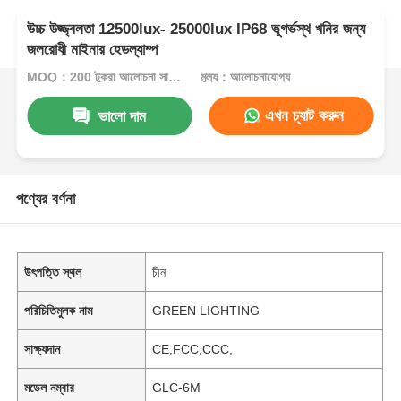
উচ্চ উজ্জ্বলতা 12500lux- 25000lux IP68 ভূগর্ভস্থ খনির জন্য
জলরোধী মাইনার হেডল্যাম্প
MOQ：200 টুকরা আলোচনা সাপেক্ষে
মূল্য：আলোচনাযোগ্য
এখন চ্যাট করুন
ভালো দাম
পণ্যের বর্ণনা
উৎপত্তি স্থল
চীন
পরিচিতিমুলক নাম
GREEN LIGHTING
সাক্ষ্যদান
CE,FCC,CCC,
মডেল নম্বার
GLC-6M