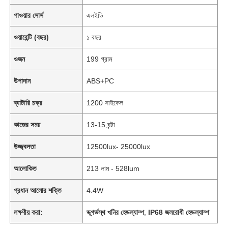
পাওয়ার সোর্স
এলইডি
ওয়ারেন্টি (বছর)
১ বছর
ওজন
199 গ্রাম
উপাদান
ABS+PC
ব্যাটারি চক্র
1200 সাইকেল
কাজের সময়
13-15 ঘন্টা
উজ্জ্বলতা
12500lux- 25000lux
আলোকিত
213 লাম - 528lum
প্রধান আলোর শক্তি
4.4W
লক্ষণীয় করা:
ভূগর্ভস্থ খনির হেডল্যাম্প
,
IP68 জলরোধী হেডল্যাম্প