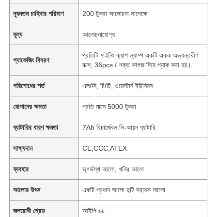
ন্যূনতম চাহিদার পরিমাণ
200 টুকরা আলোচনা সাপেক্ষে
মূল্য
আলোচনাযোগ্য
প্রতিটি মাইনিং ক্যাপ ল্যাম্প একটি একক অভ্যন্তরীণ
প্যাকেজিং বিবরণ
বাক্স, 36pcs / শক্ত কাগজ দিয়ে প্যাক করা হয়।
পরিশোধের শর্ত
এল/সি, টি/টি, ওয়েস্টার্ন ইউনিয়ন
যোগানের ক্ষমতা
প্রতি মাসে 5000 টুকরা
ব্যাটারির ধারণ ক্ষমতা
7Ah রিচার্জেবল লি-আয়ন ব্যাটারি
সাক্ষ্যদান
CE,CCC,ATEX
ব্যবহার
ভূগর্ভস্থ আলো, খনির আলো
আলোর উৎস
একটি প্রধান আলো দুটি সহায়ক আলো
জলরোধী গ্রেড
আইপি ৬৮