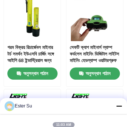
গরম বিক্রয় রিচার্জেবল মাইনার
সেফটি ক্যাপ মাইনার্স ল্যাম্প
টর্চ সমর্থন ইউএসবি চার্জিং সঙ্গে
কর্ডলেস মাইনিং ডিজিটাল লাইটস
আইপি 68 ইন্ডাস্ট্রিয়াল জন্য
মাইনিং হেডল্যাম্প ওয়াটারপ্রুফ
চৌম্বকীয় চার্জিং পোর্ট
রিচার্জেবল হেডল্যাম্প
অনুসন্ধান পাঠান
অনুসন্ধান পাঠান
Ester Su
11:03 AM