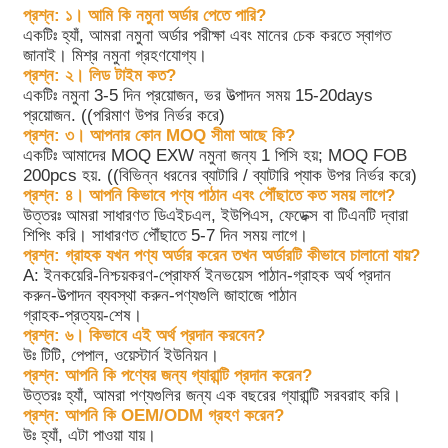
প্রশ্ন: ১। আমি কি নমুনা অর্ডার পেতে পারি?
একটিঃ হ্যাঁ, আমরা নমুনা অর্ডার পরীক্ষা এবং মানের চেক করতে স্বাগত
জানাই। মিশ্র নমুনা গ্রহণযোগ্য।
প্রশ্ন: ২। লিড টাইম কত?
একটিঃ নমুনা 3-5 দিন প্রয়োজন, ভর উত্পাদন সময় 15-20days
প্রয়োজন. ((পরিমাণ উপর নির্ভর করে)
প্রশ্ন: ৩। আপনার কোন MOQ সীমা আছে কি?
একটিঃ আমাদের MOQ EXW নমুনা জন্য 1 পিসি হয়; MOQ FOB
200pcs হয়. ((বিভিন্ন ধরনের ব্যাটারি / ব্যাটারি প্যাক উপর নির্ভর করে)
প্রশ্ন: ৪। আপনি কিভাবে পণ্য পাঠান এবং পৌঁছাতে কত সময় লাগে?
উত্তরঃ আমরা সাধারণত ডিএইচএল, ইউপিএস, ফেডেক্স বা টিএনটি দ্বারা
শিপিং করি। সাধারণত পৌঁছাতে 5-7 দিন সময় লাগে।
প্রশ্ন: গ্রাহক যখন পণ্য অর্ডার করেন তখন অর্ডারটি কীভাবে চালানো যায়?
A: ইনকয়েরি-নিশ্চয়করণ-প্রোফর্ম ইনভয়েস পাঠান-গ্রাহক অর্থ প্রদান
করুন-উত্পাদন ব্যবস্থা করুন-পণ্যগুলি জাহাজে পাঠান
গ্রাহক-প্রত্যয়-শেষ।
প্রশ্ন: ৬। কিভাবে এই অর্থ প্রদান করবেন?
উঃ টিটি, পেপাল, ওয়েস্টার্ন ইউনিয়ন।
প্রশ্ন: আপনি কি পণ্যের জন্য গ্যারান্টি প্রদান করেন?
উত্তরঃ হ্যাঁ, আমরা পণ্যগুলির জন্য এক বছরের গ্যারান্টি সরবরাহ করি।
প্রশ্ন: আপনি কি OEM/ODM গ্রহণ করেন?
উঃ হ্যাঁ, এটা পাওয়া যায়।