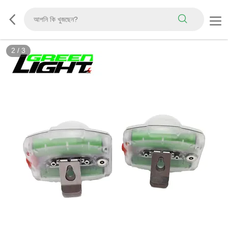
2
/
3