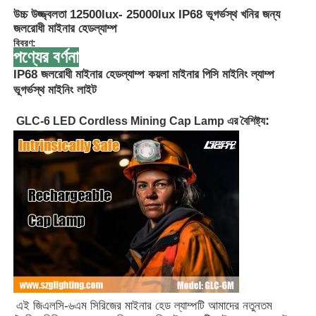
উচ্চ উজ্জ্বলতা 12500lux- 25000lux IP68 ভূগর্ভস্থ খনির জন্য
জলরোধী মাইনার হেডল্যাম্প
বিবরণ:
পণ্যের বর্ণনা
IP68 জলরোধী মাইনার হেডল্যাম্প কয়লা মাইনার পিসি মাইনিং ল্যাম্প
ভূগর্ভস্থ মাইনিং লাইট
:
GLC-6 LED Cordless Mining Cap Lamp এর বৈশিষ্ট্য
বাড়ি
পণ্য
এই জিএলসি-৬এম সিরিজের মাইনার হেড ল্যাম্পটি আমাদের নতুনতম
VR প্রদর্শন