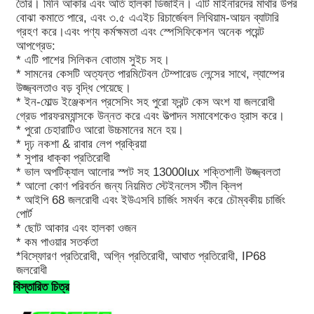
তৈরি। মিনি আকার এবং অতি হালকা ডিজাইন। এটি মাইনারদের মাথার উপর
বোঝা কমাতে পারে, এবং ৩.৫ এএইচ রিচার্জেবল লিথিয়াম-আয়ন ব্যাটারি
গ্রহণ করে।এবং পণ্য কর্মক্ষমতা এবং স্পেসিফিকেশন অনেক পয়েন্ট
আমাদের সম্পর্কে
আপগ্রেড:
* এটি পাশের সিলিকন বোতাম সুইচ সহ।
* সামনের কেসটি অত্যন্ত পারমিটেবল টেম্পারেড লেন্সের সাথে, ল্যাম্পের
কারখানা ভ্রমণ
উজ্জ্বলতাও বড় বৃদ্ধি পেয়েছে।
* ইন-মোল্ড ইঞ্জেকশন প্রসেসিং সহ পুরো ফ্রন্ট কেস অংশ যা জলরোধী
গ্রেড পারফরম্যান্সকে উন্নত করে এবং উত্পাদন সমাবেশকেও হ্রাস করে।
মান নিয়ন্ত্রণ
* পুরো চেহারাটিও আরো উচ্চমানের মনে হয়।
* দৃঢ় নকশা & রাবার লেপ প্রক্রিয়া
* সুপার ধাক্কা প্রতিরোধী
* ভাল অপটিক্যাল আলোর স্পট সহ 13000lux শক্তিশালী উজ্জ্বলতা
খবর
* আলো কোণ পরিবর্তন জন্য নিয়মিত স্টেইনলেস স্টীল ক্লিপ
* আইপি 68 জলরোধী এবং ইউএসবি চার্জিং সমর্থন করে চৌম্বকীয় চার্জিং
পোর্ট
উদ্ধৃতির জন্য আবেদন
* ছোট আকার এবং হালকা ওজন
* কম পাওয়ার সতর্কতা
*বিস্ফোরণ প্রতিরোধী, অগ্নি প্রতিরোধী, আঘাত প্রতিরোধী, IP68
এলইডি মাইনিং ল্যাম্প
জলরোধী
বিস্তারিত চিত্র
কর্ডলেস মাইনিং ক্যাপ ল্যাম্প