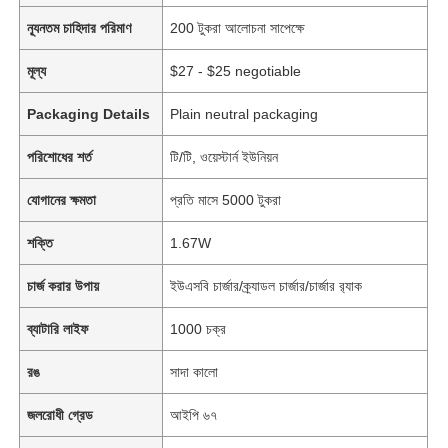
ন্যূনতম চাহিদার পরিমাণ
200 টুকরা আলোচনা সাপেক্ষে
মূল্য
$27 - $25 negotiable
Packaging Details
Plain neutral packaging
পরিশোধের শর্ত
টি/টি, ওয়েস্টার্ন ইউনিয়ন
যোগানের ক্ষমতা
প্রতি মাসে 5000 টুকরা
শক্তি
1.67W
চার্জ করার উপায়
ইউএসবি চার্জার/ক্র্যাডল চার্জার/চার্জার র‌্যাক
ব্যাটারি লাইফ
1000 চক্র
রঙ
সাদা কালো
জলরোধী গ্রেড
আইপি ৬৭