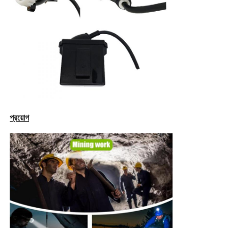
চার্জার র্যাক
ভূগর্ভস্থ খনির বেল্ট
গরম বিক্রয় পণ্য
প্রয়োগ
LED সতর্কতা আলো
পোর্টেবল এনার্জি স্টোরেজ পাওয়ার সাপ্লাই
এলইডি হাই বে লাইট