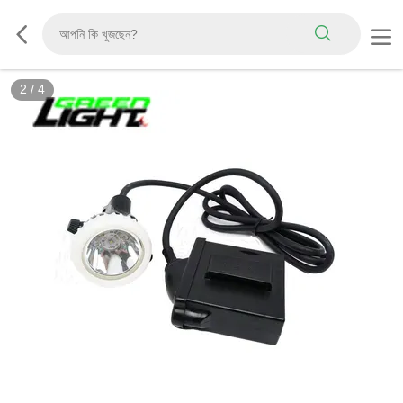
2
/
4