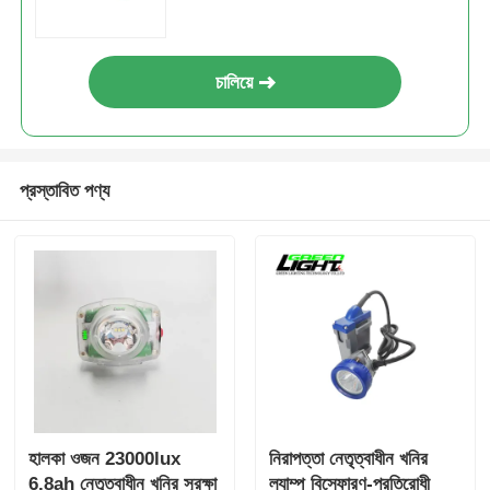
চালিয়ে
প্রস্তাবিত পণ্য
হালকা ওজন 23000lux
নিরাপত্তা নেতৃত্বাধীন খনির
6.8ah নেতৃত্বাধীন খনির সুরক্ষা
ল্যাম্প বিস্ফোরণ-প্রতিরোধী