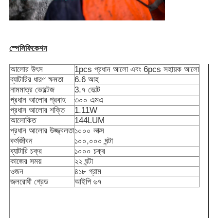
আমাদের সম্পর্কে
স্পেসিফিকেশন
কারখানা ভ্রমণ
আলোর উৎস
1pcs প্রধান আলো এবং 6pcs সহায়ক আলো
ব্যাটারির ধারণ ক্ষমতা
6.6 আহ
মান নিয়ন্ত্রণ
নামমাত্র ভোল্টেজ
3.৭ ভোল্ট
প্রধান আলোর প্রবাহ
৩০০ এমএ
প্রধান আলোর শক্তি
1.11W
খবর
আলোকিত
144LUM
প্রধান আলোর উজ্জ্বলতা
১০০০ লাক্স
কর্মজীবন
১০০,০০০ ঘন্টা
ব্যাটারি চক্র
১০০০ চক্র
উদ্ধৃতির জন্য আবেদন
কাজের সময়
২২ ঘন্টা
ওজন
৪১৮ গ্রাম
জলরোধী গ্রেড
আইপি ৬৭
এলইডি মাইনিং ল্যাম্প
কর্ডলেস মাইনিং ক্যাপ ল্যাম্প