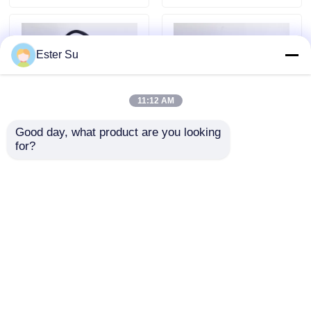
Ester Su
11:12 AM
Good day, what product are you looking 
for?
10000lux এলইডি মাইনর
সুপার উজ্জ্বল 25000lux
ল্যাম্প IP68 জলরোধী শিল্প হেড
10.4ah নেতৃত্বাধীন মাইনারস
ল্যাম্প 7.8Ah রিচার্জেবল লি-
ক্যাপ ল্যাম্প 15 ঘন্টা রানটাইম
আয়ন ব্যাটারি হেলমেট ল্যাম্প
348lum মাইনার হেলমেট
অনুসন্ধান পাঠান
অনুসন্ধান পাঠান
হালকা
বাড়ি
আমাদের সম্পর্কে
আমাদের সাথে যোগাযোগ করুন
সাইট ম্যাপ
Privacy Policy