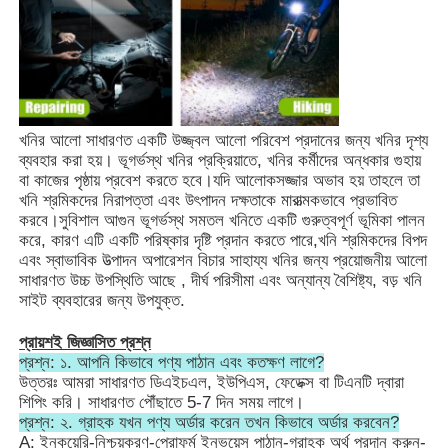
খনির আলো সাধারণত একটি উজ্জ্বল আলো পরিবেশ প্রদানের জন্য খনির দৃশ্য
ব্যবহার করা হয়। ভূগর্ভস্থ খনির প্রক্রিয়াতে, খনির কর্মীদের অন্ধকার গুহায়
বা কাজের পৃষ্ঠায় প্রবেশ করতে হবে।যদি আলোকসজ্জার অভাব হয় তাহলে তা
খনি শ্রমিকদের নিরাপত্তা এবং উৎপাদন দক্ষতাকে মারাত্মকভাবে প্রভাবিত
করবে।সুবিশাল আগুন ভূগর্ভস্থ সমতল খনিতে একটি গুরুত্বপূর্ণ ভূমিকা পালন
করে, কারণ এটি একটি পরিষ্কার দৃষ্টি প্রদান করতে পারে,খনি শ্রমিকদের বিপদ
এবং স্বাভাবিক উত্পাদন অপারেশন বিচার সাহায্য খনির জন্য প্রয়োজনীয় আলো
সাধারণত উচ্চ উপস্থিতি আছে , দীর্ঘ পরিসীমা এবং অন্যান্য বৈশিষ্ট্য, বড় খনি
সাইট ব্যবহারের জন্য উপযুক্ত.
প্রায়শই জিজ্ঞাসিত প্রশ্ন
প্রশ্ন: ১. আপনি কিভাবে পণ্য পাঠান এবং কতক্ষণ লাগে?
উত্তরঃ আমরা সাধারণত ডিএইচএল, ইউপিএস, ফেডেক্স বা টিএনটি দ্বারা
শিপিং করি। সাধারণত পৌঁছাতে 5-7 দিন সময় লাগে।
প্রশ্ন: ২. গ্রাহক যখন পণ্য অর্ডার করেন তখন কিভাবে অর্ডার করবেন?
A: ইনকয়েরি-নিশ্চয়করণ-প্রোফর্ম ইনভয়েস পাঠান-গ্রাহক অর্থ প্রদান করুন-