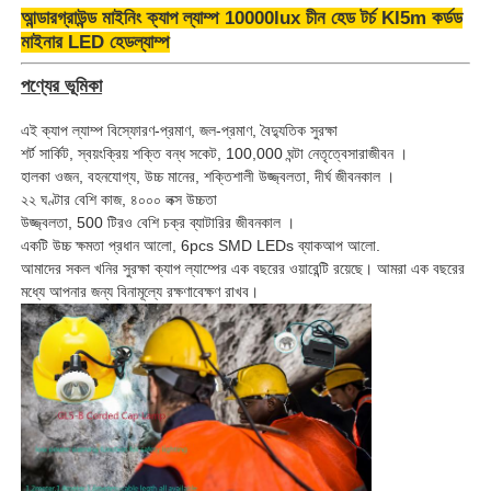
আন্ডারগ্রাউন্ড মাইনিং ক্যাপ ল্যাম্প 10000lux চীন হেড টর্চ Kl5m কর্ডড
মাইনার LED হেডল্যাম্প
পণ্যের ভূমিকা
এই ক্যাপ ল্যাম্প বিস্ফোরণ-প্রমাণ, জল-প্রমাণ, বৈদ্যুতিক সুরক্ষা
শর্ট সার্কিট, স্বয়ংক্রিয় শক্তি বন্ধ সকেট, 100,000 ঘন্টা নেতৃত্বে
সারাজীবন ।
হালকা ওজন, বহনযোগ্য, উচ্চ মানের, শক্তিশালী উজ্জ্বলতা, দীর্ঘ জীবনকাল ।
২২ ঘণ্টার বেশি কাজ, ৪০০০ লক্স উচ্চতা
উজ্জ্বলতা, 500 টিরও বেশি চক্র ব্যাটারির জীবনকাল ।
একটি উচ্চ ক্ষমতা প্রধান আলো, 6pcs SMD LEDs ব্যাকআপ আলো.
আমাদের সকল খনির সুরক্ষা ক্যাপ ল্যাম্পের এক বছরের ওয়ারেন্টি রয়েছে। আমরা এক বছরের
মধ্যে আপনার জন্য বিনামূল্যে রক্ষণাবেক্ষণ রাখব।
বাড়ি
পণ্য
VR প্রদর্শন