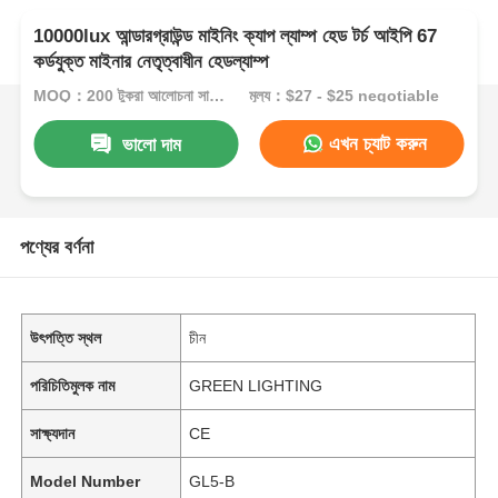
10000lux আন্ডারগ্রাউন্ড মাইনিং ক্যাপ ল্যাম্প হেড টর্চ আইপি 67
কর্ডযুক্ত মাইনার নেতৃত্বাধীন হেডল্যাম্প
MOQ：200 টুকরা আলোচনা সাপেক্ষে
মূল্য：$27 - $25 negotiable
এখন চ্যাট করুন
ভালো দাম
পণ্যের বর্ণনা
উৎপত্তি স্থল
চীন
পরিচিতিমুলক নাম
GREEN LIGHTING
সাক্ষ্যদান
CE
Model Number
GL5-B