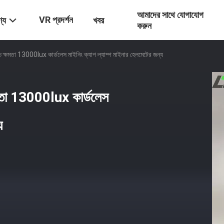
আমাদের সাথে যোগাযোগ
VR প্রদর্শন
্য
খবর
করুন
 ক্ষমতা 13000lux কার্ডলেস মাইনিং ক্যাপ ল্যাম্প মাইনার হেলমেটের জন্য
ষমতা 13000lux কার্ডলেস
য