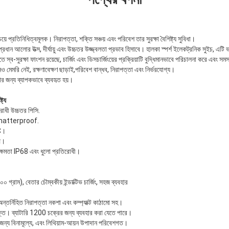
 প্রতিনিধিত্বমূলক। নিরাপত্তা, শক্তি সঞ্চয় এবং পরিবেশ তার সুরক্ষা বৈশিষ্ট্য সুবিধা।
্রধান আলোর উত্স, দীর্ঘায়ু এবং উচ্চতর উজ্জ্বলতা প্রভাব হিসাবে। হালকা স্পর্শ ইলেকট্রনিক সুইচ, এ
 স্ব-সুরক্ষা ফাংশন রয়েছে, চার্জিং এবং ডিসচার্জিংয়ের প্রক্রিয়াটি বুদ্ধিমানভাবে পরিচালনা করে এবং সমস্
ও মেমরি নেই, রক্ষণাবেক্ষণ ছাড়াই,পরিবেশ বান্ধব, নিরাপত্তা এবং নির্ভরযোগ্য।
 জন্য ব্যাপকভাবে ব্যবহৃত হয়।
ট্য
িরোধী উচ্চতর পিসি.
 shatterproof.
C।
্প।
্মক্ষমতা IP68 এবং ধুলো প্রতিরোধী।
০ গ্রাম), বেতার চৌম্বকীয় ইন্ডাক্টিভ চার্জিং, সহজ ব্যবহার
তর্নিহিত নিরাপত্তা নকশা এবং কম্প্যাক্ট কাঠামো সহ।
মুক্ত। ব্যাটারি 1200 চক্রের জন্য ব্যবহার করা যেতে পারে।
ের জন্য বিনামূল্যে, এবং লিথিয়াম-আয়ন উপাদান পরিবেশগত।