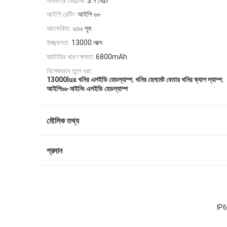
নামমাত্র ভোল্টেজ:
3.৭ ভোল্ট
আইপি রেটিং:
আইপি ৬৮
আলোকিত:
২৩২ লুম
উজ্জ্বলতা:
13000 লাক্স
ব্যাটারির ধারণ ক্ষমতা:
6800mAh
বিশেষভাবে তুলে ধরা:
,
,
13000lux খনির এলইডি হেডল্যাম্প
খনির হেলমেট বেতার খনির ক্যাপ ল্যাম্প
আইপি৬৮ মাইনিং এলইডি হেডল্যাম্প
মৌলিক তথ্য
প্রদান
IP68