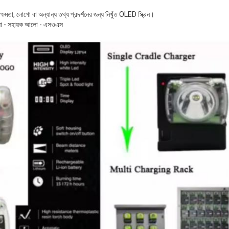
ক্ষমতা, লোগো বা অন্যান্য তথ্য প্রদর্শনের জন্য নিখুঁত OLED স্ক্রিন।
ো - সহায়ক আলো - এসওএস