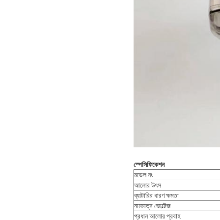
স্পেসিফিকেশন
মডেল নং
আলোর উৎস
ব্যাটারির ধারণ ক্ষমতা
নামমাত্র ভোল্টেজ
প্রধান আলোর প্রবাহ