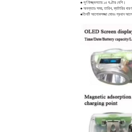
● পূর্ণ উজ্জ্বলতায় ১৫ ঘণ্টার বেশি।
● অনন্যতাঃ সময়, তারিখ, ব্যাটারির ধারণ
●তিনটি আলোকসজ্জা মোডঃ প্রধান আল