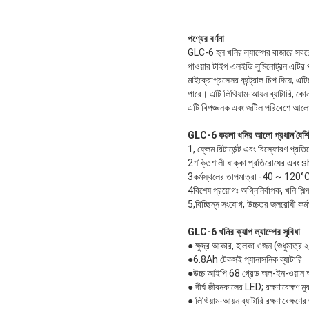
পণ্যের বর্ণনা
GLC-6 হল খনির ল্যাম্পের বাজারে সবচেয়ে
পাওয়ার টাইপ এলইডি লুমিনোট্রন এটির প
মাইক্রোপ্রসেসর কন্ট্রোল চিপ দিয়ে, এটিতে
পারে। এটি লিথিয়াম-আয়ন ব্যাটারি, কোন
এটি বিপজ্জনক এবং জটিল পরিবেশে আলোর
GLC-6 কয়লা খনির আলো প্রধান বৈশিষ্
1, ফ্লেম রিটার্ডেন্ট এবং বিস্ফোরণ প্রত
2শক্তিশালী ধাক্কা প্রতিরোধের এবং
3কর্মস্থলের তাপমাত্রা -40 ~ 120°
4বিশেষ প্রয়োগঃ অগ্নিনির্বাপক, খনি শিল
5,বিচ্ছিন্ন সংযোগ, উচ্চতর জলরোধী কর
GLC-6 খনির ক্যাপ ল্যাম্পের সুবিধা
● ক্ষুদ্র আকার, হালকা ওজন (শুধুমাত্র ২০
●6.8Ah টেকসই প্যানাসনিক ব্যাটারি
●উচ্চ আইপি 68 গ্রেড অল-ইন-ওয়ান অন্
● দীর্ঘ জীবনকালের LED; রক্ষণাবেক্ষণ 
● লিথিয়াম-আয়ন ব্যাটারি রক্ষণাবেক্ষণ