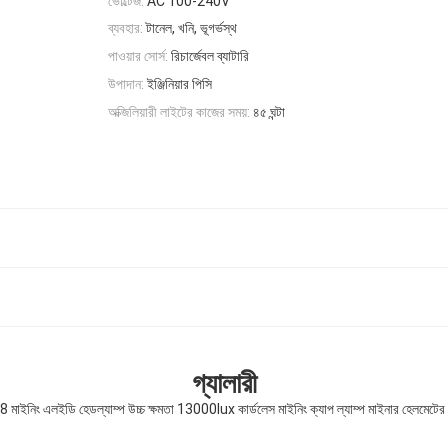
ভোল্টেজ:
AC 100-240V
ব্যবহার:
টানেল, খনি, ভূগর্ভস্থ
পাওয়ার সোর্স:
রিচার্জেবল ব্যাটারি
উপাদান:
ইঞ্জিনিয়ার পিসি
অক্জিলিয়ারী লাইটের কাজের সময়:
৪৫ ঘন্টা
গ্যালারী
 মাইনিং এলইডি হেডল্যাম্প উচ্চ ক্ষমতা 13000lux কার্ডলেস মাইনিং ক্যাপ ল্যাম্প মাইনার হেলমেটের