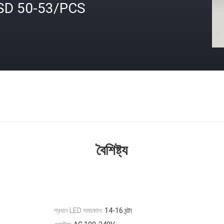
SD 50-53/PCS
বৈশিষ্ট্য
প্রধান LED সময়কাল:
14-16 ঘন্টা