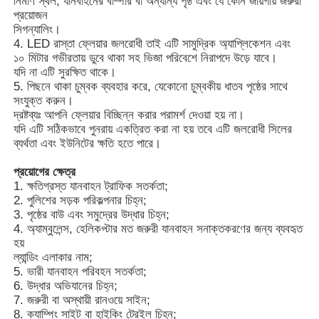
নির্মাণ স্থল, যানবাহনের বাম্পার বা অন্যান্য পৃষ্ঠ এবং যে কোন জায়গায় জরুরী
প্রয়োজন
সিগন্যালিং।
4. LED রাস্তা ফ্লেয়ার জলরোধী তাই এটি সামুদ্রিক অ্যাপ্লিকেশন এবং
১০ মিটার গভীরতায় ডুবে থাকা সহ ভিজা পরিবেশে নিরাপদে উড়ে যাবে।
যদি না এটি সুরক্ষিত থাকে।
5. পিছনে থাকা চুম্বক ব্যবহার করে, যেকোনো চুম্বকীয় ধাতব পৃষ্ঠের সাথে
সংযুক্ত করুন।
দ্রষ্টব্যঃ আপনি ফ্লেয়ার বিচ্ছিন্ন করার পরামর্শ দেওয়া হয় না।
যদি এটি সঠিকভাবে পুনরায় একত্রিত করা না হয় তবে এটি জলরোধী সিলের
ব্যর্থতা এবং ইউনিটের ক্ষতি হতে পারে।
প্রয়োগের ক্ষেত্র
1. ক্ষতিগ্রস্ত যানবাহন ট্রাফিক সতর্কতা;
2. পুলিশের সড়ক পরিকল্পনার চিহ্ন;
3. পৃষ্ঠের বাউ এবং সমুদ্রের উদ্ধার চিহ্ন;
4. অ্যাম্বুলেন্স, হেলিকপ্টার মত জরুরী যানবাহন সনাক্তকরণের জন্য ব্যবহৃত
হয়
ল্যান্ডিং এলাকার নাম;
5. ভারী যানবাহন পরিবহন সতর্কতা;
6. উদ্ধার অভিযানের চিহ্ন;
7. জরুরী বা অস্থায়ী রানওয়ে সাইন;
8. ক্যাম্পিং সাইট বা হাইকিং ট্রেইল চিহ্ন;