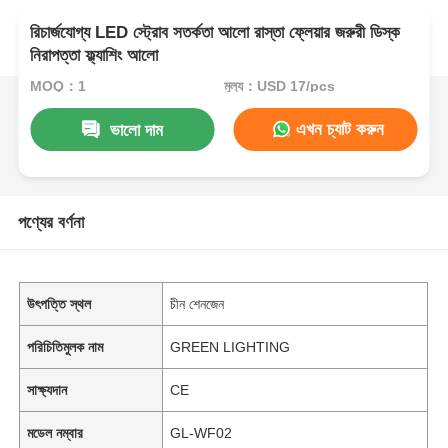
রিচার্জযোগ্য LED স্ট্রোব সতর্কতা আলো রাস্তা ফ্লেয়ার জরুরী ডিস্ক
নিরাপত্তা ফ্ল্যাশিং আলো
MOQ：1
মূল্য：USD 17/pcs
এখন চ্যাট করুন
ভালো দাম
পণ্যের বর্ণনা
উৎপত্তি স্থল
চীন শেনজেন
পরিচিতিমুলক নাম
GREEN LIGHTING
সাক্ষ্যদান
CE
মডেল নম্বার
GL-WF02