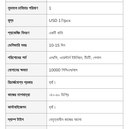
ন্যূনতম চাহিদার পরিমাণ
1
মূল্য
USD 17/pcs
প্যাকেজিং বিবরণ
একটি বাতি
ডেলিভারি সময়
10-15 দিন
পরিশোধের শর্ত
এল/সি, ওয়েস্টার্ন ইউনিয়ন, টি/টি, পেপাল
যোগানের ক্ষমতা
10000 পিসিএস/মাস
রিচার্জযোগ্য প্রকার
হ্যাঁ।
কাজের তাপমাত্রা
-৪০-৬০ ডিগ্রি
কাস্টমাইজেশন
হ্যাঁ।
ল্যাম্প টাইপ
নেতৃত্বাধীন কাজের আলো