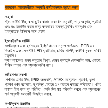
গ্রাহকের প্রয়োজনীয়তা অনুযায়ী কাস্টমাইজড গ্রহণ করুনঃ
চেহারা
স্ট্রং আইডি টিম, ক্লায়েন্টের বাজার অবস্থান অনুযায়ী, পণ্য আকৃতি, প্যাটার্ন
এবং রঙ ডিজাইন করার জন্য ব্যবহারের অবস্থা.ট্র্যাকিং অবস্থান এবং
ইনফ্রারেড রিসিভার সঙ্গে বেতার
ইলেকট্রনিক সার্কিট
সফটওয়্যার এবং হার্ডওয়্যার ইঞ্জিনিয়ারদের সমৃদ্ধ অভিজ্ঞতা, PCB এর
ডিজাইন এবং লেআউট LED ড্রাইভার, চার্জিং সার্কিট, ব্যাটারি সুরক্ষা সার্কিট
ইত্যাদি।
ক্যাপ ল্যাম্পের জন্য অনুরোধ লিখুন, যেমন ক্লায়েন্ট কোম্পানির নাম, লোগো,
সিরিজ নম্বর এবং ব্যবহারকারীর নাম।
কাঠামোগত নকশা
পেশাদার এমডি টিম, IP68 জলরোধী, ATEX বিস্ফোরণ-প্রমাণ, ধুলো-
প্রমাণ পণ্য সরবরাহ, ভূগর্ভস্থ ক্ষেত্রে 17 বছরের কাজের অভিজ্ঞতা। খনির
ল্যাম্প শিল্প পণ্য খুব পরিচিত।এমডি টিম মাঠ পরিদর্শন করবে এবং ব্যবহারের
শর্ত অনুযায়ী জলরোধী ডিজাইন করবে.
অপটিক্যাল ডিজাইন