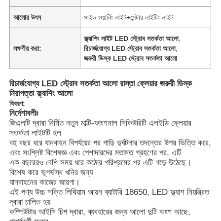
আলোর উৎস
সাইড ওয়ার্নিং লাইট+সেন্টার লাইটিং লাইট
ফ্ল্যাশিং লাইট LED স্ট্রোব সতর্কতা আলো
,
লক্ষণীয় করা:
রিচার্জযোগ্য LED স্ট্রোব সতর্কতা আলো
,
জরুরী ডিস্ক LED স্ট্রোব সতর্কতা আলো
রিচার্জযোগ্য LED স্ট্রোব সতর্কতা আলো রাস্তা ফ্লেয়ার জরুরী ডিস্ক
নিরাপত্তা ফ্ল্যাশিং আলো
বিবরণ:
নির্দেশাবলীঃ
জিএলটি দ্বারা নির্মিত নতুন মাল্টি-ফাংশনাল সিকিউরিটি এলইডি ফ্লেয়ার
সতর্কতা লাইটটি হল
বহু বছর ধরে যানবাহন বিপর্যয়ের পর গাড়ি দুর্ঘটনার তদন্তের উপর ভিত্তি করে,
এবং সংশ্লিষ্ট বিশেষজ্ঞ এবং পেশাদারদের মতামত গ্রহণের পর, এটি
বাড়ি
এক বছরেরও বেশি সময় ধরে কঠোর পরিশ্রমের পর এটি গড়ে উঠেছে।
বিশেষ করে ভূগর্ভস্থ খনির জন্য
যানবাহনের কাজের জায়গা।
পণ্য
এই পণ্য উচ্চ শক্তি লিথিয়াম আয়ন ব্যাটারি 18650, LED ফ্ল্যাশ নিয়ন্ত্রিত
দ্বারা চালিত হয়
কম্পিউটার আইসি চিপ দ্বারা, ব্যবহারের জন্য আলো দুটি অংশ আছে,
VR প্রদর্শন