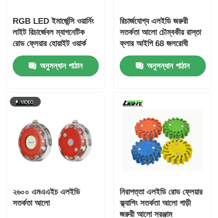
RGB LED ইমার্জেন্সি ওয়ার্নিং
রিচার্জযোগ্য এলইডি জরুরী
লাইট রিচার্জেবল ম্যাগনেটিক
সতর্কতা আলো চৌম্বকীয় রাস্তা
রোড ফ্লেয়ার হোয়াইট ওয়ার্ক
ফ্লার আইপি 68 জলরোধী
লাইট GL-WF03 সহ
যানবাহন সংকেত আলো GL-
অনুসন্ধান পাঠান
অনুসন্ধান পাঠান
WF02
২৬০০ এমএএইচ এলইডি
নিরাপত্তা এলইডি রোড ফ্লেয়ার
সতর্কতা আলো
ফ্ল্যাশিং সতর্কতা আলো গাড়ী
জরুরী আলো সরঞ্জাম