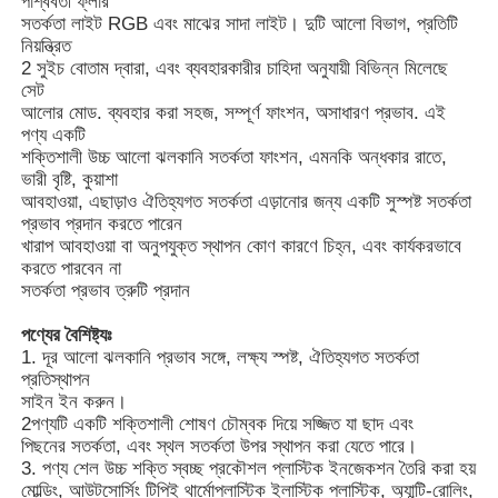
পার্শ্ববর্তী ফ্লার
সতর্কতা লাইট RGB এবং মাঝের সাদা লাইট। দুটি আলো বিভাগ, প্রতিটি
নিয়ন্ত্রিত
আমাদের সম্পর্কে
2 সুইচ বোতাম দ্বারা, এবং ব্যবহারকারীর চাহিদা অনুযায়ী বিভিন্ন মিলেছে
সেট
আলোর মোড. ব্যবহার করা সহজ, সম্পূর্ণ ফাংশন, অসাধারণ প্রভাব. এই
পণ্য একটি
কারখানা ভ্রমণ
শক্তিশালী উচ্চ আলো ঝলকানি সতর্কতা ফাংশন, এমনকি অন্ধকার রাতে,
ভারী বৃষ্টি, কুয়াশা
আবহাওয়া, এছাড়াও ঐতিহ্যগত সতর্কতা এড়ানোর জন্য একটি সুস্পষ্ট সতর্কতা
মান নিয়ন্ত্রণ
প্রভাব প্রদান করতে পারেন
খারাপ আবহাওয়া বা অনুপযুক্ত স্থাপন কোণ কারণে চিহ্ন, এবং কার্যকরভাবে
করতে পারবেন না
খবর
সতর্কতা প্রভাব ত্রুটি প্রদান
পণ্যের বৈশিষ্ট্যঃ
উদ্ধৃতির জন্য আবেদন
1. দূর আলো ঝলকানি প্রভাব সঙ্গে, লক্ষ্য স্পষ্ট, ঐতিহ্যগত সতর্কতা
প্রতিস্থাপন
সাইন ইন করুন।
এলইডি মাইনিং ল্যাম্প
2পণ্যটি একটি শক্তিশালী শোষণ চৌম্বক দিয়ে সজ্জিত যা ছাদ এবং
পিছনের সতর্কতা, এবং স্থল সতর্কতা উপর স্থাপন করা যেতে পারে।
3. পণ্য শেল উচ্চ শক্তি স্বচ্ছ প্রকৌশল প্লাস্টিক ইনজেকশন তৈরি করা হয়
কর্ডলেস মাইনিং ক্যাপ ল্যাম্প
মোল্ডিং, আউটসোর্সিং টিপিই থার্মোপ্লাস্টিক ইলাস্টিক প্লাস্টিক, অ্যান্টি-রোলিং,