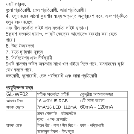
ওয়াটারপ্রুফ,
ধুলো প্রতিরোধী, তেল প্রতিরোধী, জারা প্রতিরোধী।
পুনরায় চার্জযোগ্য খনির ক্যাপ ল্যাম্প
4. হলুদ রঙের আলো কুয়াশার মধ্যে অত্যন্ত অনুপ্রবেশ করে, এবং পণ্যটিতে
হলুদ রঙও রয়েছে
এবং নীল সতর্কতা লাইট লাল সতর্কতা লাইট ছাড়াও।
5ফ্ল্যাশ সতর্কতা ছাড়াও, পণ্যটি ক্ষেত্রের আলোতেও ব্যবহার করা যেতে
ভূগর্ভস্থ বেতার ক্যাপ ল্যাম্প
পারে।
6. উচ্চ উজ্জ্বলতা
7. রাতে দৃশ্যমান দূরত্ব
কয়লা খনির আলো
8. নির্ভরযোগ্য এবং দীর্ঘস্থায়ী
9এটি রাস্তার জটিল অবস্থার সাথে খাপ খাইয়ে নিতে পারে, যানবাহনের ঘূর্ণন
রোধ করতে পারে,
মাইনার্স হেড ল্যাম্প
জলরোধী, ধুলোরোধী, তেল প্রতিরোধী এবং জারা প্রতিরোধী।
প্রযুক্তিগত তথ্য
খনির হার্ড হ্যাট লাইট
GL-WF02
সাইড সতর্কতা লাইট
কেন্দ্রীয় আলোকসজ্জা
৬টি সাদা আলো
আলোর উৎস
16 এলইডি f5 RGB
60mA - 120mA
হালকা স্রোত
7mA*16 LED=112mA
বিস্ফোরণ প্রতিরোধী ফ্ল্যাশলাইট
ডাবল মোমবাতি - অল্টারনেটিভ
দ্রুত - একক মোমবাতি -
হালকা মোড
বিকল্প ধীর - লাল / নীল বিকল্প -
দুর্বল - শক্তিশালী
শিল্প এলইডি স্ট্রিপ লাইট
লাল/সবুজ বিকল্প - নীল/সবুজ