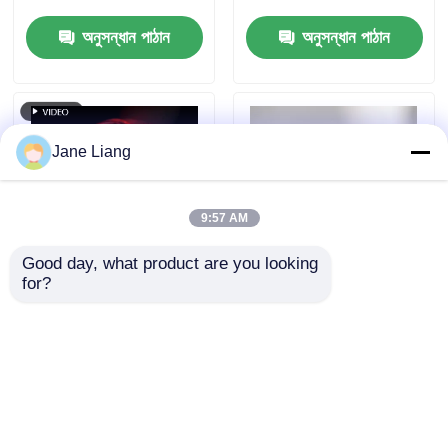
অনুসন্ধান পাঠান
অনুসন্ধান পাঠান
Jane Liang
9:57 AM
Good day, what product are you looking 
for?
মাল্টি ফাংশনাল ১৬ এলইডি
IP68 জলরোধী মাল্টি-মোড
ভেহিকেল ইমার্জেন্সি রোড ট্র্যাফিক
রাস্তার পাশের নিরাপত্তা স্ট্রোব
স্ট্রোব লাইট সেফটি এলইডি
লাইট 3350mAh রিচার্জেবল
ওয়ার্নিং ফ্লেয়ার ওয়ার্কিং লাইট
লি-আয়ন ব্যাটারি এলইডি
অনুসন্ধান পাঠান
অনুসন্ধান পাঠান
সতর্কীকরণ আলো