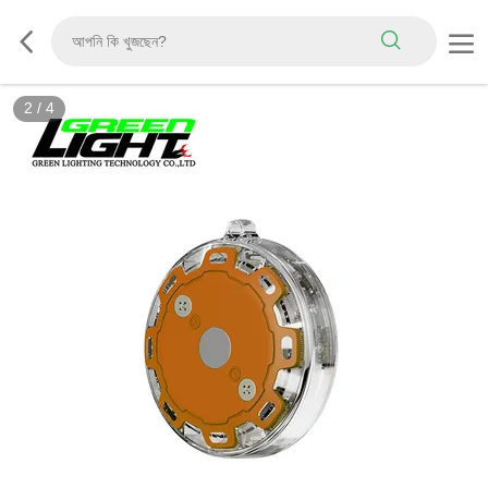
3
/
4