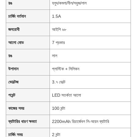
রঙ
হলুদ/কমলা/নীল/সবুজ/লাল
চার্জিং বর্তমান
1.5A
জলরোধী
আইপি ৬৮
আলো মোড
7 প্রকার
রঙ
লাল
উপাদান
প্লাস্টিক + সিলিকন
ভোল্টেজ
3.৭ ভোল্ট
পয়েন্ট
LED সতর্কতা আলো
কাজের সময়
100 ঘন্টা
ব্যাটারির ধারণ ক্ষমতা
2200mAh রিচার্জেবল লি-আয়ন ব্যাটারি
চার্জিং সময়
2 ঘন্টা