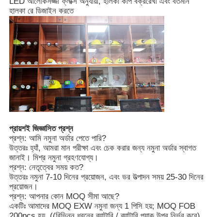
LED আলোকসজ্জা ফ্লাক্স অনুযায়ী, হালকা কাপ বক্ররেখা এবং বর্তমান
হালকা রে ডিজাইন করতে
প্রায়শই জিজ্ঞাসিত প্রশ্ন
প্রশ্ন: আমি নমুনা অর্ডার পেতে পারি?
উত্তরঃ হ্যাঁ, আমরা মান পরীক্ষা এবং চেক করার জন্য নমুনা অর্ডার স্বাগত
জানাই। মিশ্র নমুনা গ্রহণযোগ্য।
প্রশ্ন: নেতৃত্বের সময় কত?
উত্তরঃ নমুনা 7-10 দিনের প্রয়োজন, এবং ভর উত্পাদন সময় 25-30 দিনের
প্রয়োজন।
প্রশ্ন: আপনার কোন MOQ সীমা আছে?
একটিঃ আমাদের MOQ EXW নমুনা জন্য 1 পিসি হয়; MOQ FOB
200pcs হয়. ((বিভিন্ন ধরনের ব্যাটারি / ব্যাটারি প্যাক উপর নির্ভর করে)