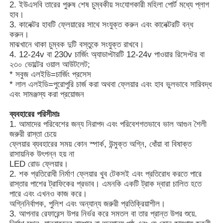
2. ইউএসবি তারের পুরুষ শেষ চুম্বকীয় সংযোগকারী মহিলা পোর্ট মধ্যে প্লাগ
হাব।
3. কানেক্টর হাবটি ফ্লেয়ারের সাথে সংযুক্ত করুন এবং কানেক্টরটি বন্ধ
করুন।
মাঝখানে থাকা চুম্বক দুটি বস্তুকে সংযুক্ত রাখবে।
4. 12-24v বা 230v চার্জিং অ্যাডাপ্টারটি 12-24v পাওয়ার রিসেপ্টর বা
২৩০ ভোল্টের ওয়াল আউটলেট;
* সবুজ এলইডি=চার্জিং প্রসেস
* লাল এলইডি=পুরোপুরি চার্জ করা অথবা ফ্লেয়ার এবং হাব ভুলভাবে সারিবদ্ধ
এবং সামঞ্জস্য করা প্রয়োজন
ব্যবহারের পরিসীমাঃ
1. আমাদের পরিবেশের জন্য নিরাপদ এবং পরিবেশগতভাবে ভাল আগুন শৈলী
জরুরী রাস্তা চেয়ে
ফ্লেয়ার ব্যবহারের সময় কোন স্পার্ক, উন্মুক্ত অগ্নি, ধোঁয়া বা বিষাক্ত
রাসায়নিক উৎপন্ন হয় না
LED রোড ফ্লেয়ার।
2. শক প্রতিরোধী নির্মাণ ফ্লেয়ার খুব টেকসই এবং প্রতিরোধ করতে পারে
রাস্তার পাশের ট্রাফিকের প্রভাব। এমনকি একটি ট্রাক দ্বারা চালিত হতে
পারে এবং এখনও কাজ করে।
অগ্নিনির্বাপক, পুলিশ এবং অন্যান্য জরুরী প্রতিক্রিয়াশীল।
3. আপনার রেফারেন্স উপর নির্ভর করে সমতল বা তার প্রান্ত উপর শুয়ে.