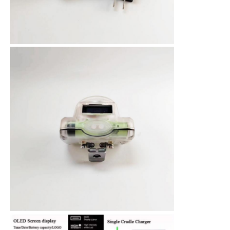
পুনরায় চার্জযোগ্য খনির ক্যাপ ল্যাম্প
ভূগর্ভস্থ বেতার ক্যাপ ল্যাম্প
কয়লা খনির আলো
মাইনার্স হেড ল্যাম্প
খনির হার্ড হ্যাট লাইট
বিস্ফোরণ প্রতিরোধী ফ্ল্যাশলাইট
শিল্প এলইডি স্ট্রিপ লাইট