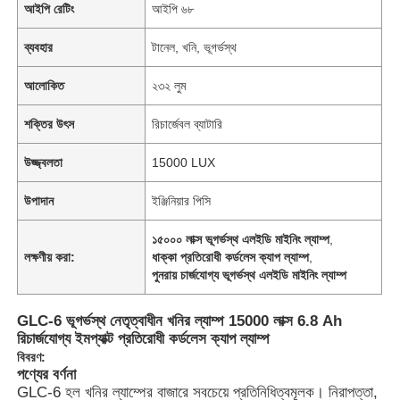
আইপি রেটিং
আইপি ৬৮
ব্যবহার
টানেল, খনি, ভূগর্ভস্থ
আলোকিত
২৩২ লুম
শক্তির উৎস
রিচার্জেবল ব্যাটারি
উজ্জ্বলতা
15000 LUX
উপাদান
ইঞ্জিনিয়ার পিসি
১৫০০০ লাক্স ভূগর্ভস্থ এলইডি মাইনিং ল্যাম্প
,
লক্ষণীয় করা:
ধাক্কা প্রতিরোধী কর্ডলেস ক্যাপ ল্যাম্প
,
পুনরায় চার্জযোগ্য ভূগর্ভস্থ এলইডি মাইনিং ল্যাম্প
GLC-6 ভূগর্ভস্থ নেতৃত্বাধীন খনির ল্যাম্প 15000 লাক্স 6.8 Ah
রিচার্জযোগ্য ইমপ্যাক্ট প্রতিরোধী কর্ডলেস ক্যাপ ল্যাম্প
বিবরণ:
পণ্যের বর্ণনা
GLC-6 হল খনির ল্যাম্পের বাজারে সবচেয়ে প্রতিনিধিত্বমূলক। নিরাপত্তা,