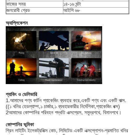
কাজের সময়
১৪-১৬ ঘন্টা
জলরোধী গ্রেড
আইপি ৬৮
অ্যাপ্লিকেশন
প্যাকিং ও ডেলিভারি
1.আমাদের পণ্য কার্টন প্যাকেজিং ব্যবহার করে,একটি পণ্য এবং একটি বাক্স.
((১ খনির হেডল্যাম্প,১ চার্জার,১ ব্যবহারকারীর নির্দেশিকা,প্যাকেজিং বক্স)
2আমাদের কোম্পানির পরিবহন পদ্ধতি এক্সপ্রেস, সমুদ্রপথে, বিমানপথে।
কোম্পানির ভূমিকা
গ্রিন লাইটিং ইলেকট্রনিক্স কোং, লিমিটেড একটি এক্সপ্লোশন-প্রমাণিত খনির