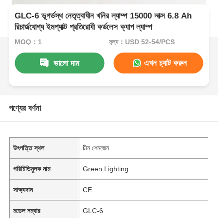
GLC-6 ভূগর্ভস্থ নেতৃত্বাধীন খনির ল্যাম্প 15000 লাক্স 6.8 Ah
রিচার্জযোগ্য ইমপ্যাক্ট প্রতিরোধী কর্ডলেস ক্যাপ ল্যাম্প
MOQ：1
মূল্য：USD 52-54/PCS
এখন চ্যাট করুন
ভালো দাম
পণ্যের বর্ণনা
উৎপত্তি স্থল
চীন শেনজেন
পরিচিতিমুলক নাম
Green Lighting
সাক্ষ্যদান
CE
মডেল নম্বার
GLC-6