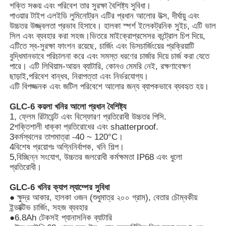
শক্তি সঞ্চয় এবং পরিবেশ তার সুরক্ষা বৈশিষ্ট্য সুবিধা।
পাওয়ার টাইপ এলইডি লুমিনোট্রন এটির প্রধান আলোর উত্স, দীর্ঘায়ু এবং
উচ্চতর উজ্জ্বলতা প্রভাব হিসাবে। হালকা স্পর্শ ইলেকট্রনিক সুইচ, এটি ভাল
সিল এবং ব্যবহার করা সহজ।ভিতরে মাইক্রোপ্রসেসর কন্ট্রোল চিপ দিয়ে,
এটিতে স্ব-সুরক্ষা ফাংশন রয়েছে, চার্জিং এবং ডিসচার্জিংয়ের প্রক্রিয়াটি
বুদ্ধিমানভাবে পরিচালনা করে এবং সমস্ত ধরণের চার্জার দিয়ে চার্জ করা যেতে
পারে। এটি লিথিয়াম-আয়ন ব্যাটারি, কোনও মেমরি নেই, রক্ষণাবেক্ষণ
ছাড়াই,পরিবেশ বান্ধব, নিরাপত্তা এবং নির্ভরযোগ্য।
এটি বিপজ্জনক এবং জটিল পরিবেশে আলোর জন্য ব্যাপকভাবে ব্যবহৃত হয়।
GLC-6 কয়লা খনির আলো প্রধান বৈশিষ্ট্য
1, ফ্লেম রিটার্ডেন্ট এবং বিস্ফোরণ প্রতিরোধী উচ্চতর পিসি.
2শক্তিশালী ধাক্কা প্রতিরোধের এবং shatterproof.
3কর্মস্থলের তাপমাত্রা -40 ~ 120°C।
4বিশেষ প্রয়োগঃ অগ্নিনির্বাপক, খনি শিল্প।
5,বিচ্ছিন্ন সংযোগ, উচ্চতর জলরোধী কর্মক্ষমতা IP68 এবং ধুলো
বাড়ি
প্রতিরোধী।
GLC-6 খনির ক্যাপ ল্যাম্পের সুবিধা
পণ্য
● ক্ষুদ্র আকার, হালকা ওজন (শুধুমাত্র ২০০ গ্রাম), বেতার চৌম্বকীয়
ইন্ডাক্টিভ চার্জিং, সহজ ব্যবহার
●6.8Ah টেকসই প্যানাসনিক ব্যাটারি
VR প্রদর্শন