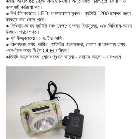
●উচ্চ আইপি 68 গ্রেড অল-ইন-ওয়ান অন্তর্নিহিত নিরাপত্তা নকশা এবং
কম্প্যাক্ট কাঠামো সহ।
● দীর্ঘ জীবনকালের LED; রক্ষণাবেক্ষণ মুক্ত। ব্যাটারি 1200 চক্রের জন্য
আমাদের সম্পর্কে
ব্যবহার করা যেতে পারে।
● লিথিয়াম-আয়ন ব্যাটারি রক্ষণাবেক্ষণের জন্য বিনামূল্যে, এবং লিথিয়াম-আয়ন
উপাদান পরিবেশগত।
কারখানা ভ্রমণ
● পূর্ণ উজ্জ্বলতায় ১৫ ঘণ্টার বেশি।
● অনন্যতাঃ সময়, তারিখ, ব্যাটারির ধারণক্ষমতা, লোগো বা অন্যান্য তথ্য
প্রদর্শনের জন্য নিখুঁত OLED স্ক্রিন।
●তিনটি আলোকসজ্জা মোডঃ প্রধান আলো - সহায়ক আলো - এসওএস
মান নিয়ন্ত্রণ
খবর
উদ্ধৃতির জন্য আবেদন
এলইডি মাইনিং ল্যাম্প
কর্ডলেস মাইনিং ক্যাপ ল্যাম্প