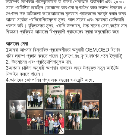
ল্যাম্পের বিশেষজ্ঞ প্রস্তুতকারক যা চীনের শেনঝেনে অবস্থিত এবং ২০০৬
সালে প্রতিষ্ঠিত হয়েছিল।আমাদের কারখানা ভূগর্ভস্থ কাজ ল্যাম্প উন্নয়ন ও
উৎপাদন দক্ষ অভিজ্ঞতা আছেআমাদের মূল্যবান গ্রাহকদের সন্তুষ্ট করার জন্য
আমরা সর্বোচ্চ প্রতিযোগিতামূলক মূল্য, ভাল মানের এবং সময়মত ডেলিভারি
প্রদান করি। যুক্তিসঙ্গত মূল্য, খ্যাতি উদ্ভাবন, উচ্চ মানের সেবা,কঠোর মান
নিয়ন্ত্রণ প্রক্রিয়া আমাদের বিশ্বব্যাপী গ্রাহকদের দ্বারা অনুমোদিত করে
আমাদের সেবা
1আমরা আপনার বিস্তারিত প্রয়োজনীয়তা অনুযায়ী OEM,OED বিশেষ
খনির ল্যাম্প প্রদান করতে পারেন ((লোগো,রঙ,দৃশ্য,ফাংশন,গঠন ইত্যাদি)
2. উচ্চমানের এবং প্রতিযোগিতামূলক দাম.
3আপনার চাহিদা অনুযায়ী আপনার বাজারের জন্য উপযুক্ত নতুন আইটেম
ডিজাইন করতে পারেন।
4.আমাদের কোম্পানির পণ্য এক বছরের ওয়ারেন্টি আছে.