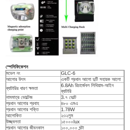
চার্জার র্যাক
ভূগর্ভস্থ খনির বেল্ট
গরম বিক্রয় পণ্য
স্পেসিফিকেশন
LED সতর্কতা আলো
মডেল নং
GLC-6
আলোর উৎস
একটি প্রধান আলো দুটি সহায়ক আলো
6.8Ah রিচার্জেবল লিথিয়াম-আইন
পোর্টেবল এনার্জি স্টোরেজ পাওয়ার সাপ্লাই
ব্যাটারির ধারণ ক্ষমতা
ব্যাটারি
নামমাত্র ভোল্টেজ
3.৭ ভোল্ট
প্রধান আলোর প্রবাহ
৪৮০ এমএ
এলইডি হাই বে লাইট
প্রধান আলোর শক্তি
1.78W
আলোকিত
২৩২লুম
উজ্জ্বলতা
১৫০০০lux
প্রধান আলোর জীবনকাল
১০০,০০০ ঘন্টা