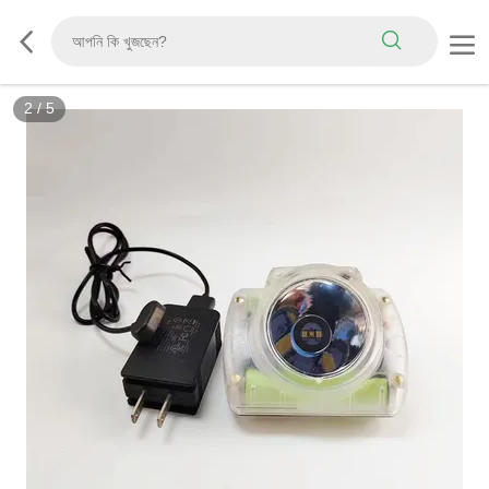
2
/
5