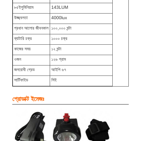
৮৫ইলুমিনিয়াম
143LUM
পুনরায় চার্জযোগ্য খনির ক্যাপ ল্যাম্প
উজ্জ্বলতা
4000lux
প্রধান আলোর জীবনকাল
১০০,০০০ ঘন্টা
ভূগর্ভস্থ বেতার ক্যাপ ল্যাম্প
ব্যাটারি চক্র
১০০০ চক্র
কাজের সময়
১২ ঘন্টা
কয়লা খনির আলো
ওজন
১২৬ গ্রাম
জলরোধী গ্রেড
আইপি ৬৭
মাইনার্স হেড ল্যাম্প
সার্টিফাইড
সিই
খনির হার্ড হ্যাট লাইট
প্রোডাক্ট ইমেজঃ
বিস্ফোরণ প্রতিরোধী ফ্ল্যাশলাইট
শিল্প এলইডি স্ট্রিপ লাইট