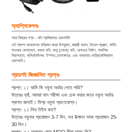
চার্জার র্যাক
অ্যাপ্লিকেশনঃ
ভূগর্ভস্থ খনির বেল্ট
গরম বিক্রয় পণ্য - খনি শ্রমিকদের হেডলাইট
এই ল্যাম্প বহনযোগ্য বহিরঙ্গন জন্য উপযুক্ত, জরুরী স্থান, টানেল প্রকল্প, নাইট-
পাওয়ার যোগাযোগ, কয়লা খনি, ধাতু (সোনা) খনি, রেলওয়ে নির্মাণ, পাবলিক
গরম বিক্রয় পণ্য
নিরাপত্তা, অগ্নিনির্বাপক, ইস্পাত,তেলক্ষেত্র, এবং অন্যান্য পেট্রোকেমিক্যাল
কোম্পানি।
LED সতর্কতা আলো
প্রায়শই জিজ্ঞাসিত প্রশ্নঃ
প্রশ্ন: ১। আমি কি নমুনা অর্ডার পেতে পারি?
পোর্টেবল এনার্জি স্টোরেজ পাওয়ার সাপ্লাই
উত্তরঃ হ্যাঁ, আমরা মান পরীক্ষা এবং চেক করার জন্য নমুনা অর্ডার
স্বাগত জানাই। মিশ্র নমুনা গ্রহণযোগ্য।
এলইডি হাই বে লাইট
প্রশ্ন: ২। লিড টাইম কত?
উত্তরঃ নমুনার প্রয়োজন 3-7 দিন, ভর উত্পাদন সময় প্রয়োজন 25-
30 দিন।
প্রশ্ন: ৩। আপনার কোন MOQ সীমা আছে কি?