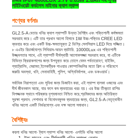
চার্জার IP67 4000LUX 3.7V 0.65W 2.8Ah সহ সুপার
লাইটওয়েট কর্ডলেস মাইনার ক্যাপ ল্যাম্প
পণ্যের বর্ণনাঃ
GL2.5-A বেতার খনির ক্যাপ ল্যাম্পটি উন্নত বৈশিষ্ট্য এবং শক্তিশালী কর্মক্ষমতা
সরবরাহ করে। এটি তার প্রধান আলো হিসাবে 1W উচ্চ-শক্তির CREE LED
ব্যবহার করে এবং একটি উচ্চ-ক্ষমতাযুক্ত 2 ডিগ্রি সেলসিয়াস LED দিয়ে সজ্জিত।
৮ এএইচ রিচার্জযোগ্য লিথিয়াম-আয়ন ব্যাটারি. 10000Lux এর শক্তিশালী
উজ্জ্বলতার সাথে, এই ল্যাম্পটি দীর্ঘস্থায়ী আলোকসজ্জা সরবরাহ করে, যা এটিকে
বিভিন্ন ক্রিয়াকলাপের জন্য উপযুক্ত করে তোলে যেমন পর্বতারোহণ, হাইকিং,
প্যাট্রোলিং, মেরামত,ইলেকট্রিক পাওয়ার কোম্পানিগুলির মতো শিল্প ও পরিবেশে
জরুরি অবস্থা, খনি, সেনাবাহিনী, পুলিশ, অগ্নিনির্বাপক, এবং ডকওয়ার্ড।
সর্বাধিক নিরাপত্তা এবং সুবিধা জন্য ডিজাইন করা, এই ল্যাম্প হালকা ওজনের এবং
দীর্ঘ জীবনকাল আছে, যার ফলে কম ব্যবহারের খরচ হয়। এর উচ্চ তীব্রতা রাশির
বিপজ্জনক স্থানে পরিষ্কার দৃশ্যমানতা নিশ্চিত করে,শ্রমিকদের জন্য অতিরিক্ত
বাড়ি
সুরক্ষা প্রদান. পেশাদার বা বিনোদনমূলক ব্যবহারের জন্য, GL2.5-A নেতৃত্বাধীন
খনির আলো একটি নির্ভরযোগ্য এবং দক্ষ আলো সমাধান।
পণ্য
বৈশিষ্ট্যঃ
কয়লা খনির আলো∙ ট্যাপ ল্যাম্প খনির আলো∙ এলইডি খনির আলো
VR প্রদর্শন