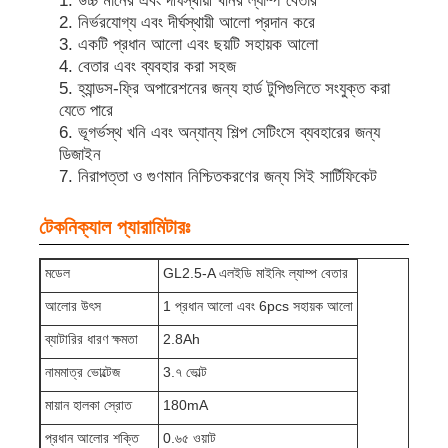
উচ্চ মানের এবং দীর্ঘস্থায়ী খনির ল্যাম্প বেতার
নির্ভরযোগ্য এবং দীর্ঘস্থায়ী আলো প্রদান করে
একটি প্রধান আলো এবং ছয়টি সহায়ক আলো
আমাদের সম্পর্কে
বেতার এবং ব্যবহার করা সহজ
হ্যান্ডস-ফ্রি অপারেশনের জন্য হার্ড টুপিগুলিতে সংযুক্ত করা
যেতে পারে
কারখানা ভ্রমণ
ভূগর্ভস্থ খনি এবং অন্যান্য শিল্প সেটিংসে ব্যবহারের জন্য
ডিজাইন
নিরাপত্তা ও গুণমান নিশ্চিতকরণের জন্য সিই সার্টিফিকেট
মান নিয়ন্ত্রণ
টেকনিক্যাল প্যারামিটারঃ
খবর
মডেল
GL2.5-A এলইডি মাইনিং ল্যাম্প বেতার
আলোর উৎস
1 প্রধান আলো এবং 6pcs সহায়ক আলো
উদ্ধৃতির জন্য আবেদন
ব্যাটারির ধারণ ক্ষমতা
2.8Ah
নামমাত্র ভোল্টেজ
3.৭ ভোল্ট
এলইডি মাইনিং ল্যাম্প
মায়ান হালকা স্রোত
180mA
কর্ডলেস মাইনিং ক্যাপ ল্যাম্প
প্রধান আলোর শক্তি
0.৬৫ ওয়াট