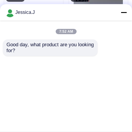
Jessica.J
7:52 AM
Good day, what product are you looking 
for?
মাইনিং ক্যাপ ল্যাম্প GL2.5-
খনির ক্যাপ ল্যাম্প এলইডি
C খনি শ্রমিকের LED
রিচার্জেবল লিথিয়াম ব্যাটারি
হেডল্যাম্প ভূগর্ভস্থ খনির জন্য
হেডল্যাম্প চার্জার সহ ভূগর্ভস্থ
১০,০০০ লাক্স
সুরক্ষার জন্য
অনুসন্ধান পাঠান
অনুসন্ধান পাঠান
বাড়ি
আমাদের সম্পর্কে
আমাদের সাথে যোগাযোগ করুন
সাইট ম্যাপ
Privacy Policy