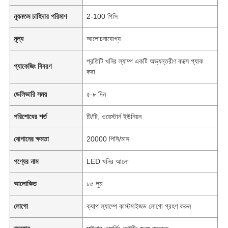
ন্যূনতম চাহিদার পরিমাণ
2-100 পিসি
মূল্য
আলোচনাযোগ্য
প্রতিটি খনির ল্যাম্প একটি অভ্যন্তরীণ বাক্সে প্যাক
প্যাকেজিং বিবরণ
করা
ডেলিভারি সময়
৫-৮ দিন
পরিশোধের শর্ত
টি/টি, ওয়েস্টার্ন ইউনিয়ন
যোগানের ক্ষমতা
20000 পিসি/মাস
পণ্যের নাম
LED খনির আলো
আলোকিত
৮৫ লুম
লোগো
ক্যাপ ল্যাম্পে কাস্টমাইজড লোগো গ্রহণ করুন