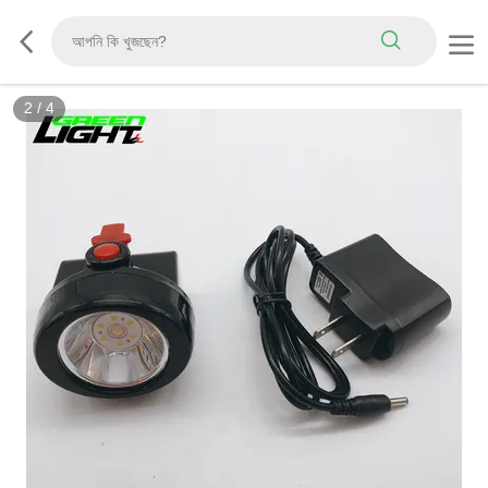
2
/
4