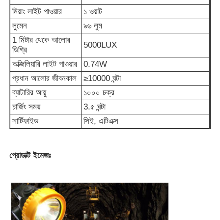
মিয়াং লাইট পাওয়ার
১ ওয়াট
লুমেন
৯৬ লুম
পুনরায় চার্জযোগ্য খনির ক্যাপ ল্যাম্প
1 মিটার থেকে আলোর
5000LUX
ডিগ্রি
ভূগর্ভস্থ বেতার ক্যাপ ল্যাম্প
অক্জিলিয়ারি লাইট পাওয়ার
0.74W
প্রধান আলোর জীবনকাল
≥10000 ঘন্টা
কয়লা খনির আলো
ব্যাটারির আয়ু
১০০০ চক্র
চার্জিং সময়
3.৫ ঘন্টা
মাইনার্স হেড ল্যাম্প
সার্টিফাইড
সিই, এটিএক্স
খনির হার্ড হ্যাট লাইট
প্রোডাক্ট ইমেজঃ
বিস্ফোরণ প্রতিরোধী ফ্ল্যাশলাইট
শিল্প এলইডি স্ট্রিপ লাইট