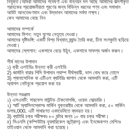
নিযুক্ত।আমরা আমাদের গবেষণা এবং উন্নয়ন দল আছে আমাদের উত্সর্গীকৃত
গ্রাহকের প্রয়োজনীয়তা পূরণের জন্য বিভিন্ন ধরনের পণ্য এবং সমাধান
আউট আনতেগুণমান এবং উদ্ভাবন আমাদের সর্বদা লক্ষ্য।
কেন আমাদের বেছে নিন
আমাদের সম্পর্কে
আমাদের মিশন: নতুন যুগের নেতৃত্ব দেওয়া।
আমাদের দৃষ্টিভঙ্গি: একটি বিশ্ব বিখ্যাত ব্র্যান্ড তৈরি করা, চীনা সংস্কৃতি ছড়িয়ে
দেওয়া।
আমাদের স্লোগান: একসাথে বেড়ে উঠুন, একসাথে সাফল্য অর্জন করুন।
শীর্ষ মানের উপাদান
১) ক্রী এলইডিঃ উন্নত ক্রী এলইডি
2) জার্মানি বায়ার পিসি উপাদান ল্যাম্প দীর্ঘস্থায়ী, ভাল বোধ করে তোলে
3) প্যানাসোনিক বা এটিএল ব্যাটারিঃ জাপান থেকে আমদানি করা, এটি
অ্যাপল নোটবুকে প্রয়োগ করা হয়
উন্নত সরঞ্জাম
১) এসএমটি: সারফেস মাউন্টড টেকনোলজি, ওয়েভ সোল্ডারিং।
২) স্মার্ট অ্যাসিলস্কোপঃ মার্কিন যুক্তরাষ্ট্র থেকে আমদানি করা, ৫০ মার্কিন
ডলার,000, এটি সাধারণত একাডেমিতে ব্যবহৃত হয়।
3) ব্যাটারি চক্র পরীক্ষকঃ ৮০ ঘন্টার জন্য ১০ বার চক্র পরীক্ষা।
৪) সিএনসি (কম্পিউটার ন্যূমারিকেল কন্ট্রোল) এবং ইনজেকশন মেশিনঃ
তাইওয়ান থেকে আমদানি করা হয়েছে।