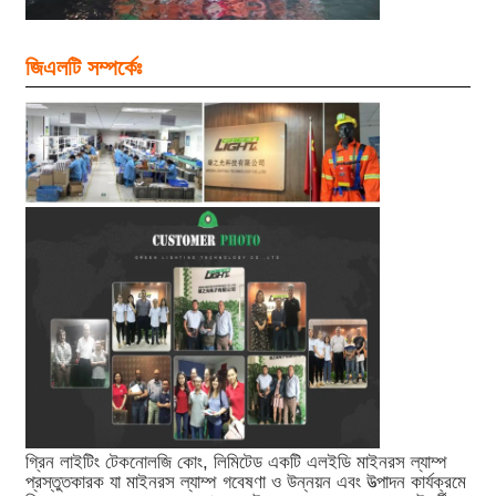
জিএলটি সম্পর্কেঃ
গ্রিন লাইটিং টেকনোলজি কোং, লিমিটেড একটি এলইডি মাইনরস ল্যাম্প
প্রস্তুতকারক যা মাইনরস ল্যাম্প গবেষণা ও উন্নয়ন এবং উত্পাদন কার্যক্রমে