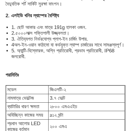
বৈদ্যুতিক শর্ট সার্কিট সুরক্ষা ফাংশন।
2. এলইডি খনির ল্যাম্পের বৈশিষ্ট্য
আমাদের সম্পর্কে
1. ছোট আকার এবং মাত্র 191g হালকা ওজন.
2.৫০০০লাক্স শক্তিশালী উজ্জ্বলতা।
কারখানা ভ্রমণ
3. ঐতিহ্যগত নির্ভরযোগ্য প্লাগ-ইন চার্জিং উপায়.
4অল-ইন-ওয়ান কাঠামো যা কর্ডযুক্ত ল্যাম্প চার্জারের সাথে সামঞ্জস্যপূর্ণ।
5. অ্যান্টি-বিস্ফোরক, অগ্নি প্রতিরোধী, প্রভাব প্রতিরোধী, IP68
মান নিয়ন্ত্রণ
জলরোধী.
খবর
পরামিতিঃ
মডেল
জিএলটি-২
উদ্ধৃতির জন্য আবেদন
নামমাত্র ভোল্টেজ
3.৭ ভোল্ট
ব্যাটারির ধারণ ক্ষমতা
২৮০০ এমএএইচ
এলইডি মাইনিং ল্যাম্প
অবিচ্ছিন্ন কাজের সময়
≥১২ ঘন্টা
প্রধান আলোর LED
২০০ এমএ
কর্ডলেস মাইনিং ক্যাপ ল্যাম্প
কাজের বর্তমান