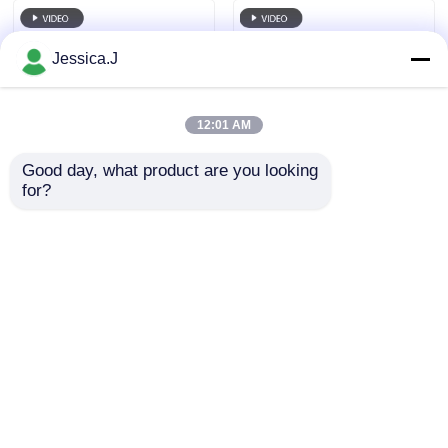
Jessica.J
12:01 AM
Good day, what product are you looking 
for?
টেকসই মাইনিং নিরাপত্তা বাতি
টেকসই মাইনিং নিরাপত্তা বাতি
KL12LM ABS শেল LED
KL12LM ABS শেল LED
খনি শ্রমিকদের হেডল্যাম্প কয়লা
খনি শ্রমিকদের হেডল্যাম্প কয়লা
খনির জন্য
খনির জন্য
অনুসন্ধান পাঠান
অনুসন্ধান পাঠান
বাড়ি
আমাদের সম্পর্কে
আমাদের সাথে যোগাযোগ করুন
সাইট ম্যাপ
Privacy Policy