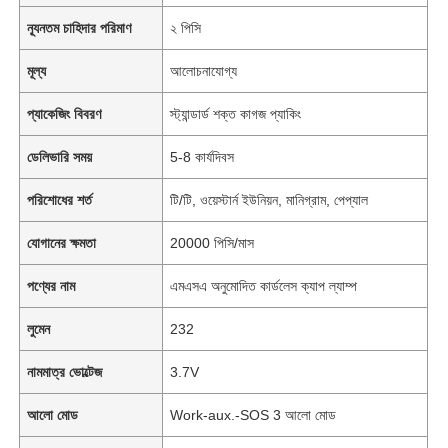
ন্যূনতম চাহিদার পরিমাণ
২ পিসি
মূল্য
আলোচনাযোগ্য
প্যাকেজিং বিবরণ
স্ট্যান্ডার্ড শক্ত কাগজ প্যাকিং
ডেলিভারি সময়
5-8 কার্যদিবস
পরিশোধের শর্ত
টি/টি, ওয়েস্টার্ন ইউনিয়ন, মানিগ্রাম, পেপ্যাল
যোগানের ক্ষমতা
20000 পিসি/মাস
পণ্যের নাম
এমএসএ অনুমোদিত কার্ডলেস ক্যাপ ল্যাম্প
লুমেন
232
নামমাত্র ভোল্টেজ
3.7V
আলো মোড
Work-aux.-SOS 3 আলো মোড