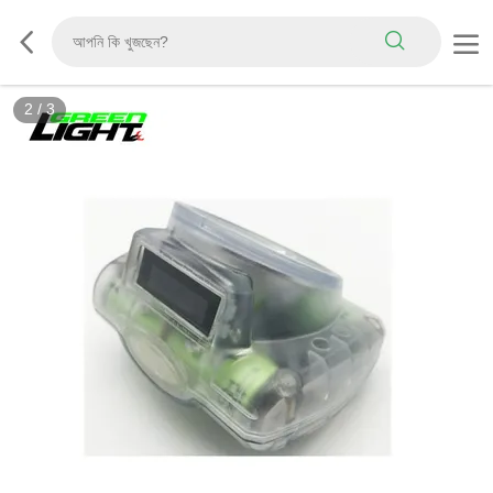
3
/
3