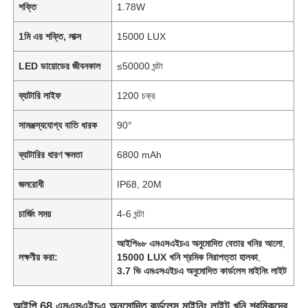
শক্তি
1.78W
1মি এর শক্তি, লাক্স
15000 LUX
LED ডায়োডের জীবনকাল
≤50000 ঘন্টা
ব্যাটারি লাইফ
1200 চক্র
সামঞ্জস্যযোগ্য বাতি ধারক
90°
ব্যাটারির ধারণ ক্ষমতা
6800 mAh
জলরোধী
IP68, 20M
চার্জিং সময়
4-6 ঘন্টা
আইপি৬৮ এমএসএইচএ অনুমোদিত বেতার খনির আলো
,
লক্ষণীয় করা:
15000 LUX খনি শ্রমিক নিরাপত্তা হালকা
,
3.7 ভি এমএসএইচএ অনুমোদিত কার্ডলেস মাইনিং লাইট
আইপি 68 এমএসএইচএ অনুমোদিত কর্ডলেস মাইনিং লাইট খনি শ্রমিকদের