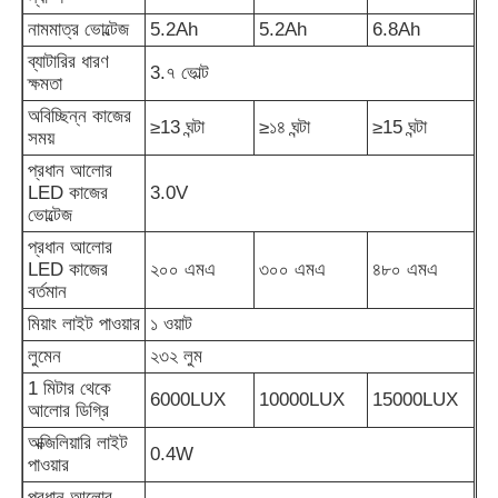
নামমাত্র ভোল্টেজ
5.2Ah
5.2Ah
6.8Ah
পুনরায় চার্জযোগ্য খনির ক্যাপ ল্যাম্প
ব্যাটারির ধারণ
3.৭ ভোল্ট
ক্ষমতা
অবিচ্ছিন্ন কাজের
≥13 ঘন্টা
≥১৪ ঘন্টা
≥15 ঘন্টা
ভূগর্ভস্থ বেতার ক্যাপ ল্যাম্প
সময়
প্রধান আলোর
LED কাজের
3.0V
কয়লা খনির আলো
ভোল্টেজ
প্রধান আলোর
LED কাজের
২০০ এমএ
৩০০ এমএ
৪৮০ এমএ
মাইনার্স হেড ল্যাম্প
বর্তমান
মিয়াং লাইট পাওয়ার
১ ওয়াট
খনির হার্ড হ্যাট লাইট
লুমেন
২৩২ লুম
1 মিটার থেকে
6000LUX
10000LUX
15000LUX
বিস্ফোরণ প্রতিরোধী ফ্ল্যাশলাইট
আলোর ডিগ্রি
অক্জিলিয়ারি লাইট
0.4W
পাওয়ার
শিল্প এলইডি স্ট্রিপ লাইট
প্রধান আলোর