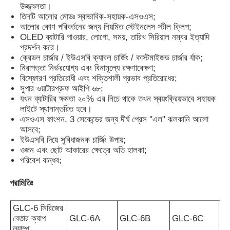
উজ্জ্বলতা।
তিনটি আলোর মোডঃ স্বাভাবিক-সহায়ক-এসওএস;
আলোর কোণ পরিবর্তনের জন্য নিয়মিত স্টেইনলেস স্টীল ক্লিপ;
আমাদের সম্পর্কে
OLED ব্যাটারি পাওয়ার, লোগো, সময়, তারিখ সিরিয়াল নম্বর ইত্যাদি
প্রদর্শন করে।
ক্রেডল চার্জার / ইউএসবি ক্যাবল চার্জিং / কাস্টমাইজড চার্জার র্যাক;
কারখানা ভ্রমণ
নিরাপত্তা নির্ভরযোগ্য এবং বিনামূল্যে রক্ষণাবেক্ষণ;
বিস্ফোরণ প্রতিরোধী এবং শক্তিশালী প্রভাব প্রতিরোধের;
সুপার ওয়াটারপ্রুফ আইপি ৬৮;
মান নিয়ন্ত্রণ
যখন ব্যাটারির ক্ষমতা ২০% এর নিচে থাকে তখন স্বয়ংক্রিয়ভাবে সহায়ক
লাইটে স্থানান্তরিত হবে।
এসওএস ফাংশন. 3 সেকেন্ডের জন্য দীর্ঘ প্রেস "এল" ঝলকানি আলো
খবর
আসবে;
ইউএসবি দিয়ে সুবিধাজনক চার্জিং উপায়;
ওজন এবং ছোট আকারের ক্ষেত্রে অতি হালকা;
উদ্ধৃতির জন্য আবেদন
পরিবেশ বান্ধব;
পরামিতিঃ
এলইডি মাইনিং ল্যাম্প
GLC-6 সিরিজের
বেতার ক্যাপ
GLC-6A
GLC-6B
GLC-6C
কর্ডলেস মাইনিং ক্যাপ ল্যাম্প
ল্যাম্প