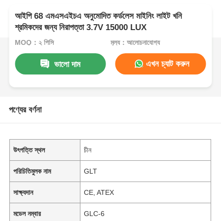
আইপি 68 এমএসএইচএ অনুমোদিত কর্ডলেস মাইনিং লাইট খনি
শ্রমিকদের জন্য নিরাপত্তা 3.7V 15000 LUX
MOQ：২ পিসি
মূল্য：আলোচনাযোগ্য
এখন চ্যাট করুন
ভালো দাম
পণ্যের বর্ণনা
উৎপত্তি স্থল
চীন
পরিচিতিমুলক নাম
GLT
সাক্ষ্যদান
CE, ATEX
মডেল নম্বার
GLC-6