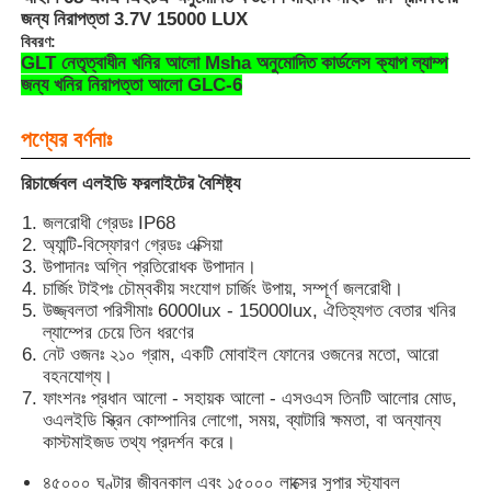
জন্য নিরাপত্তা 3.7V 15000 LUX
বিবরণ:
GLT নেতৃত্বাধীন খনির আলো Msha অনুমোদিত কার্ডলেস ক্যাপ ল্যাম্প
জন্য খনির নিরাপত্তা আলো GLC-6
পণ্যের বর্ণনাঃ
রিচার্জেবল এলইডি ফরলাইটের বৈশিষ্ট্য
জলরোধী গ্রেডঃ IP68
অ্যান্টি-বিস্ফোরণ গ্রেডঃ এক্সিয়া
উপাদানঃ অগ্নি প্রতিরোধক উপাদান।
চার্জিং টাইপঃ চৌম্বকীয় সংযোগ চার্জিং উপায়, সম্পূর্ণ জলরোধী।
উজ্জ্বলতা পরিসীমাঃ 6000lux - 15000lux, ঐতিহ্যগত বেতার খনির
ল্যাম্পের চেয়ে তিন ধরণের
বাড়ি
নেট ওজনঃ ২১০ গ্রাম, একটি মোবাইল ফোনের ওজনের মতো, আরো
বহনযোগ্য।
ফাংশনঃ প্রধান আলো - সহায়ক আলো - এসওএস তিনটি আলোর মোড,
পণ্য
ওএলইডি স্ক্রিন কোম্পানির লোগো, সময়, ব্যাটারি ক্ষমতা, বা অন্যান্য
কাস্টমাইজড তথ্য প্রদর্শন করে।
৪৫০০০ ঘণ্টার জীবনকাল এবং ১৫০০০ লাক্সের সুপার স্ট্যাবল
VR প্রদর্শন