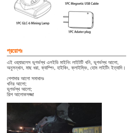
প্রয়োগঃ
এই ওয়্যারলেস ভূগর্ভস্থ এলইডি মাইনিং লাইটটি খনি, ভূগর্ভস্থ আলো,
অনুসন্ধান, মাছ ধরা, ক্যাম্পিং, হাইকিং, ক্লাইম্বিং, হোম লাইটিং ইত্যাদি।
পেশাদার আলো সমাধানঃ
খনির আলো;
ভূগর্ভস্থ আলো;
শিল্প আলোকসজ্জা