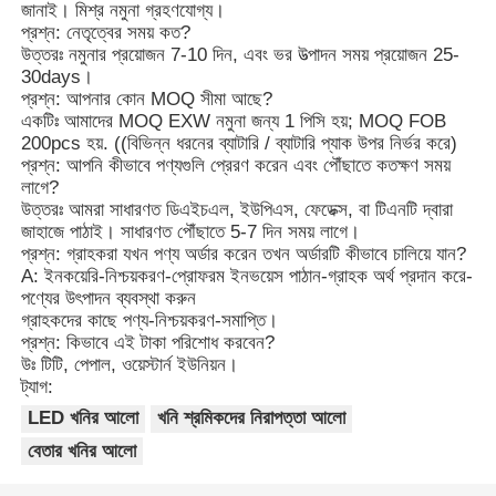
জানাই। মিশ্র নমুনা গ্রহণযোগ্য।
প্রশ্ন: নেতৃত্বের সময় কত?
উত্তরঃ নমুনার প্রয়োজন 7-10 দিন, এবং ভর উত্পাদন সময় প্রয়োজন 25-
30days।
প্রশ্ন: আপনার কোন MOQ সীমা আছে?
একটিঃ আমাদের MOQ EXW নমুনা জন্য 1 পিসি হয়; MOQ FOB
200pcs হয়. ((বিভিন্ন ধরনের ব্যাটারি / ব্যাটারি প্যাক উপর নির্ভর করে)
প্রশ্ন: আপনি কীভাবে পণ্যগুলি প্রেরণ করেন এবং পৌঁছাতে কতক্ষণ সময়
লাগে?
উত্তরঃ আমরা সাধারণত ডিএইচএল, ইউপিএস, ফেডেক্স, বা টিএনটি দ্বারা
জাহাজে পাঠাই। সাধারণত পৌঁছাতে 5-7 দিন সময় লাগে।
প্রশ্ন: গ্রাহকরা যখন পণ্য অর্ডার করেন তখন অর্ডারটি কীভাবে চালিয়ে যান?
A: ইনকয়েরি-নিশ্চয়করণ-প্রোফরম ইনভয়েস পাঠান-গ্রাহক অর্থ প্রদান করে-
পণ্যের উৎপাদন ব্যবস্থা করুন
গ্রাহকদের কাছে পণ্য-নিশ্চয়করণ-সমাপ্তি।
প্রশ্ন: কিভাবে এই টাকা পরিশোধ করবেন?
উঃ টিটি, পেপাল, ওয়েস্টার্ন ইউনিয়ন।
ট্যাগ:
LED খনির আলো
খনি শ্রমিকদের নিরাপত্তা আলো
বেতার খনির আলো