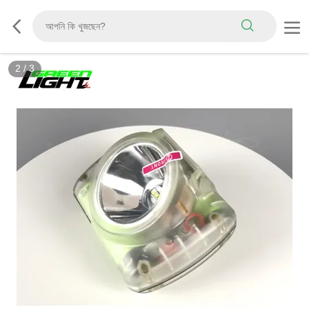
3
/
3