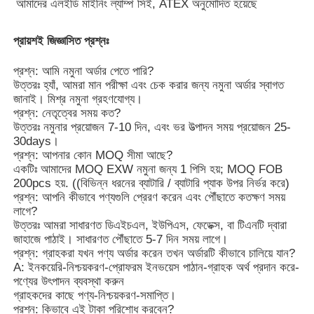
আমাদের এলইডি মাইনিং ল্যাম্প সিই, ATEX অনুমোদিত হয়েছে
প্রায়শই জিজ্ঞাসিত প্রশ্নঃ
প্রশ্ন: আমি নমুনা অর্ডার পেতে পারি?
উত্তরঃ হ্যাঁ, আমরা মান পরীক্ষা এবং চেক করার জন্য নমুনা অর্ডার স্বাগত
জানাই। মিশ্র নমুনা গ্রহণযোগ্য।
প্রশ্ন: নেতৃত্বের সময় কত?
উত্তরঃ নমুনার প্রয়োজন 7-10 দিন, এবং ভর উত্পাদন সময় প্রয়োজন 25-
30days।
প্রশ্ন: আপনার কোন MOQ সীমা আছে?
একটিঃ আমাদের MOQ EXW নমুনা জন্য 1 পিসি হয়; MOQ FOB
200pcs হয়. ((বিভিন্ন ধরনের ব্যাটারি / ব্যাটারি প্যাক উপর নির্ভর করে)
প্রশ্ন: আপনি কীভাবে পণ্যগুলি প্রেরণ করেন এবং পৌঁছাতে কতক্ষণ সময়
লাগে?
উত্তরঃ আমরা সাধারণত ডিএইচএল, ইউপিএস, ফেডেক্স, বা টিএনটি দ্বারা
জাহাজে পাঠাই। সাধারণত পৌঁছাতে 5-7 দিন সময় লাগে।
প্রশ্ন: গ্রাহকরা যখন পণ্য অর্ডার করেন তখন অর্ডারটি কীভাবে চালিয়ে যান?
A: ইনকয়েরি-নিশ্চয়করণ-প্রোফরম ইনভয়েস পাঠান-গ্রাহক অর্থ প্রদান করে-
পণ্যের উৎপাদন ব্যবস্থা করুন
গ্রাহকদের কাছে পণ্য-নিশ্চয়করণ-সমাপ্তি।
প্রশ্ন: কিভাবে এই টাকা পরিশোধ করবেন?