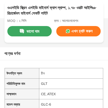
ওএলইডি স্ক্রিন এলইডি মাইনার্স ক্যাপ ল্যাম্প, ১.৭৮ ওয়াট আইপি৬৮
রিচার্জেবল মাইনার্স সেফটি লাইট
MOQ：২ পিসি
মূল্য：আলোচনাযোগ্য
এখন চ্যাট করুন
ভালো দাম
পণ্যের বর্ণনা
উৎপত্তি স্থল
চীন
পরিচিতিমুলক নাম
GLT
সাক্ষ্যদান
CE, ATEX
মডেল নম্বার
GLC-6