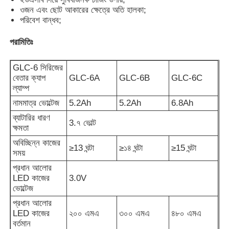
ওজন এবং ছোট আকারের ক্ষেত্রে অতি হালকা;
পরিবেশ বান্ধব;
আমাদের সম্পর্কে
পরামিতিঃ
কারখানা ভ্রমণ
GLC-6 সিরিজের
বেতার ক্যাপ
GLC-6A
GLC-6B
GLC-6C
ল্যাম্প
মান নিয়ন্ত্রণ
নামমাত্র ভোল্টেজ
5.2Ah
5.2Ah
6.8Ah
ব্যাটারির ধারণ
3.৭ ভোল্ট
খবর
ক্ষমতা
অবিচ্ছিন্ন কাজের
≥13 ঘন্টা
≥১৪ ঘন্টা
≥15 ঘন্টা
সময়
উদ্ধৃতির জন্য আবেদন
প্রধান আলোর
LED কাজের
3.0V
ভোল্টেজ
এলইডি মাইনিং ল্যাম্প
প্রধান আলোর
LED কাজের
২০০ এমএ
৩০০ এমএ
৪৮০ এমএ
বর্তমান
কর্ডলেস মাইনিং ক্যাপ ল্যাম্প