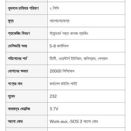
ন্যূনতম চাহিদার পরিমাণ
২ পিসি
মূল্য
আলোচনাযোগ্য
প্যাকেজিং বিবরণ
স্ট্যান্ডার্ড শক্ত কাগজ প্যাকিং
ডেলিভারি সময়
5-8 কার্যদিবস
পরিশোধের শর্ত
টি/টি, ওয়েস্টার্ন ইউনিয়ন, মানিগ্রাম, পেপ্যাল
যোগানের ক্ষমতা
20000 পিসি/মাস
পণ্যের নাম
কর্ডলেস মাইনিং লাইট
লুমেন
232
নামমাত্র ভোল্টেজ
3.7V
আলো মোড
Work-aux.-SOS 3 আলো মোড