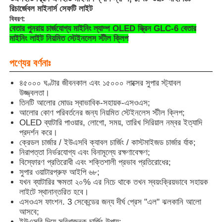
রিচার্জেবল মাইনার্স সেফটি লাইট
বিবরণ:
বেতার পুনরায় চার্জযোগ্য মাইনিং ল্যাম্প OLED স্ক্রিন GLC-6 বেতার
মাইনিং লাইট নিয়মিত স্টেইনলেস স্টীল ক্লিপ
পণ্যের বর্ণনাঃ
৪৫০০০ ঘণ্টার জীবনকাল এবং ১৫০০০ লাক্সের সুপার স্ট্যাবল
উজ্জ্বলতা।
তিনটি আলোর মোডঃ স্বাভাবিক-সহায়ক-এসওএস;
আলোর কোণ পরিবর্তনের জন্য নিয়মিত স্টেইনলেস স্টীল ক্লিপ;
OLED ব্যাটারি পাওয়ার, লোগো, সময়, তারিখ সিরিয়াল নম্বর ইত্যাদি
প্রদর্শন করে।
ক্রেডল চার্জার / ইউএসবি ক্যাবল চার্জিং / কাস্টমাইজড চার্জার র্যাক;
নিরাপত্তা নির্ভরযোগ্য এবং বিনামূল্যে রক্ষণাবেক্ষণ;
বাড়ি
বিস্ফোরণ প্রতিরোধী এবং শক্তিশালী প্রভাব প্রতিরোধের;
সুপার ওয়াটারপ্রুফ আইপি ৬৮;
যখন ব্যাটারির ক্ষমতা ২০% এর নিচে থাকে তখন স্বয়ংক্রিয়ভাবে সহায়ক
পণ্য
লাইটে স্থানান্তরিত হবে।
এসওএস ফাংশন. 3 সেকেন্ডের জন্য দীর্ঘ প্রেস "এল" ঝলকানি আলো
আসবে;
VR প্রদর্শন
ইউএসবি দিয়ে সুবিধাজনক চার্জিং উপায়;