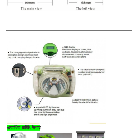
চার্জার র্যাক
ভূগর্ভস্থ খনির বেল্ট
গরম বিক্রয় পণ্য
LED সতর্কতা আলো
পোর্টেবল এনার্জি স্টোরেজ পাওয়ার সাপ্লাই
এলইডি হাই বে লাইট
একাধিক চার্জিং উপায়