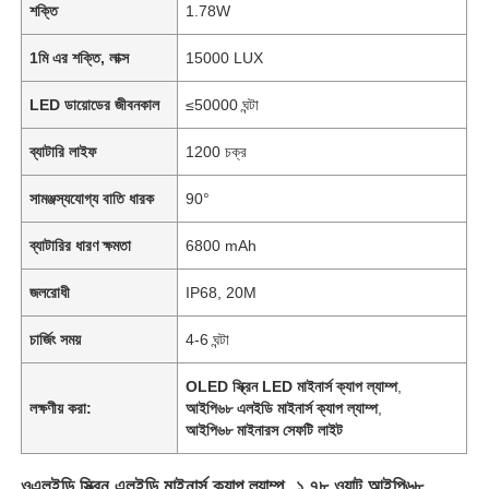
শক্তি
1.78W
1মি এর শক্তি, লাক্স
15000 LUX
LED ডায়োডের জীবনকাল
≤50000 ঘন্টা
ব্যাটারি লাইফ
1200 চক্র
সামঞ্জস্যযোগ্য বাতি ধারক
90°
ব্যাটারির ধারণ ক্ষমতা
6800 mAh
জলরোধী
IP68, 20M
চার্জিং সময়
4-6 ঘন্টা
OLED স্ক্রিন LED মাইনার্স ক্যাপ ল্যাম্প
,
লক্ষণীয় করা:
আইপি৬৮ এলইডি মাইনার্স ক্যাপ ল্যাম্প
,
আইপি৬৮ মাইনারস সেফটি লাইট
ওএলইডি স্ক্রিন এলইডি মাইনার্স ক্যাপ ল্যাম্প, ১.৭৮ ওয়াট আইপি৬৮