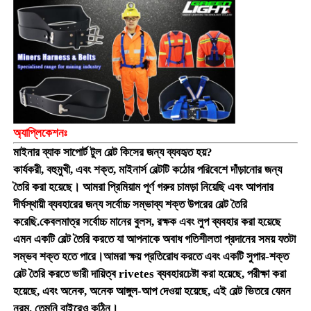
পুনরায় চার্জযোগ্য খনির ক্যাপ ল্যাম্প
ভূগর্ভস্থ বেতার ক্যাপ ল্যাম্প
কয়লা খনির আলো
অ্যাপ্লিকেশনঃ
মাইনার ব্যাক সাপোর্ট টুল বেল্ট কিসের জন্য ব্যবহৃত হয়?
মাইনার্স হেড ল্যাম্প
কার্যকরী, বহুমুখী, এবং শক্ত, মাইনার্স বেল্টটি কঠোর পরিবেশে দাঁড়ানোর জন্য
তৈরি করা হয়েছে। আমরা প্রিমিয়াম পূর্ণ গরুর চামড়া নিয়েছি এবং আপনার
দীর্ঘস্থায়ী ব্যবহারের জন্য সর্বোচ্চ সম্ভাব্য শক্ত উপরের বেল্ট তৈরি
খনির হার্ড হ্যাট লাইট
করেছি.কেবলমাত্র সর্বোচ্চ মানের বুলস, রক্ষক এবং লুপ ব্যবহার করা হয়েছে
এমন একটি বেল্ট তৈরি করতে যা আপনাকে অবাধ গতিশীলতা প্রদানের সময় যতটা
বিস্ফোরণ প্রতিরোধী ফ্ল্যাশলাইট
সম্ভব শক্ত হতে পারে।আমরা ক্ষয় প্রতিরোধ করতে এবং একটি সুপার-শক্ত
বেল্ট তৈরি করতে ভারী দায়িত্ব rivetes ব্যবহারচেষ্টা করা হয়েছে, পরীক্ষা করা
হয়েছে, এবং অনেক, অনেক আঙ্গুল-আপ দেওয়া হয়েছে, এই বেল্ট ভিতরে যেমন
শিল্প এলইডি স্ট্রিপ লাইট
নরম, তেমনি বাইরেও কঠিন।