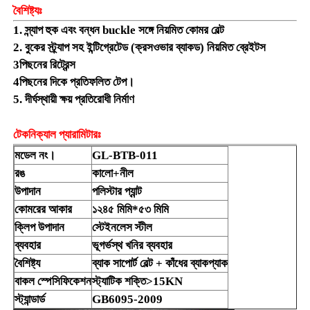
বৈশিষ্ট্যঃ
1. স্ন্যাপ হুক এবং বন্ধন buckle সঙ্গে নিয়মিত কোমর বেল্ট
আমাদের সম্পর্কে
2. বুকের স্ট্র্যাপ সহ ইন্টিগ্রেটেড (ক্রসওভার ব্যাকড) নিয়মিত ব্রেইটস
3পিছনের রিট্রেন্স
4পিছনের দিকে প্রতিফলিত টেপ।
কারখানা ভ্রমণ
5. দীর্ঘস্থায়ী ক্ষয় প্রতিরোধী নির্মাণ
মান নিয়ন্ত্রণ
টেকনিক্যাল প্যারামিটারঃ
মডেল নং।
GL-BTB-011
খবর
রঙ
কালো+নীল
উপাদান
পলিস্টার প্যান্ট
কোমরের আকার
১২৪৫ মিমি*৫৩ মিমি
উদ্ধৃতির জন্য আবেদন
ক্লিপ উপাদান
স্টেইনলেস স্টীল
ব্যবহার
ভূগর্ভস্থ খনির ব্যবহার
এলইডি মাইনিং ল্যাম্প
বৈশিষ্ট্য
ব্যাক সাপোর্ট বেল্ট + কাঁধের ব্যাকপ্যাক
বাকল স্পেসিফিকেশন
স্ট্যাটিক শক্তি>15KN
স্ট্যান্ডার্ড
GB6095-2009
কর্ডলেস মাইনিং ক্যাপ ল্যাম্প