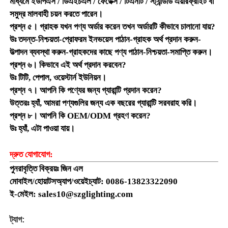
মাধ্যমে ইউপিএস / ডিএইচএল / ফেডেক্স / টিএনটি / স্ট্যান্ডার্ড এয়ারফ্রাইট বা
সমুদ্র মালবাহী চয়ন করতে পারেন।
প্রশ্ন ৫। গ্রাহক যখন পণ্য অর্ডার করেন তখন অর্ডারটি কীভাবে চালানো যায়?
উঃ তদন্ত-নিশ্চয়তা-প্রোফরম ইনভয়েস পাঠান-গ্রাহক অর্থ প্রদান করুন-
উত্পাদন ব্যবস্থা করুন-গ্রাহকদের কাছে পণ্য পাঠান-নিশ্চয়তা-সমাপ্তি করুন।
প্রশ্ন ৬। কিভাবে এই অর্থ প্রদান করবেন?
উঃ টিটি, পেপাল, ওয়েস্টার্ন ইউনিয়ন।
প্রশ্ন ৭। আপনি কি পণ্যের জন্য গ্যারান্টি প্রদান করেন?
উত্তরঃ হ্যাঁ, আমরা পণ্যগুলির জন্য এক বছরের গ্যারান্টি সরবরাহ করি।
প্রশ্ন ৮। আপনি কি OEM/ODM গ্রহণ করেন?
উঃ হ্যাঁ, এটা পাওয়া যায়।
দ্রুত যোগাযোগ:
পুনরাবৃত্তি বিক্রয়ঃ জিন এল
মোবাইল/হোয়াটসঅ্যাপ/ওয়েইচ্যাট: 0086-13823322090
ই-মেইল: sales10@szglighting.com
ট্যাগ: