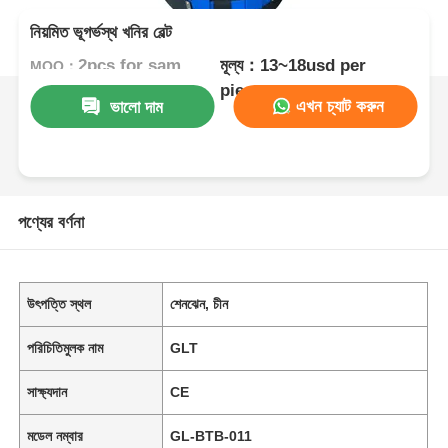
নিয়মিত ভূগর্ভস্থ খনির বেল্ট
2pcs for samples;
মূল্য：13~18usd per
নমুনার জন্য 2 পিসি;
100pcs for bu
MOQ：
pieces
এখন চ্যাট করুন
ভালো দাম
পণ্যের বর্ণনা
উৎপত্তি স্থল
শেনঝেন, চীন
পরিচিতিমুলক নাম
GLT
সাক্ষ্যদান
CE
মডেল নম্বার
GL-BTB-011