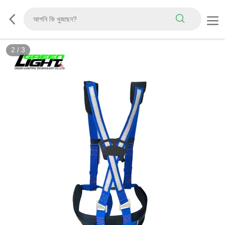
2
/
3