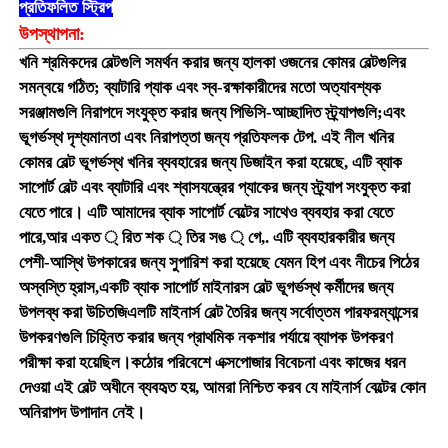
প্রতিফলিত স্ট্রিপ
উপস্থাপনা:
খনি শ্রমিকদের বেল্টগুলি সমর্থন করার জন্য হালকা ওজনের কোমর বেল্টগুলির
সমন্বয়ে গঠিত; ব্যাটারি প্যাক এবং স্ব-রক্ষাকারীদের মতো অত্যাবশ্যক
সরঞ্জামগুলি নিরাপদে সংযুক্ত করার জন্য পিভিসি-আচ্ছাদিত স্ট্র্যাপগুলি;এবং
ভূগর্ভস্থ দৃশ্যমানতা এবং নিরাপত্তা জন্য প্রতিফলক টেপ. এই নীল খনির
কোমর বেল্ট ভূগর্ভস্থ খনির ব্যবহারের জন্য ডিজাইন করা হয়েছে, এটি ব্যাক
সাপোর্ট বেল্ট এবং ব্যাটারি এবং শ্বাসযন্ত্রের প্যাকের জন্য স্ট্র্যাপ সংযুক্ত করা
যেতে পারে। এটি আমাদের ব্যাক সাপোর্ট বেল্টের সাথেও ব্যবহার করা যেতে
পারে,আর একত ্ রিত শক ্ তির সঙ ্ গে,. এটি ব্যবহারকারীর জন্য
পেশী-আস্থি উপকারের জন্য সুপারিশ করা হয়েছে যেমন হিপ এবং নীচের পিঠের
অস্বস্তি হ্রাস,একটি ব্যাক সাপোর্ট মাইনারস বেল্ট ভূগর্ভস্থ কর্মীদের জন্য
উপলব্ধ করা উচিতজিএলটি মাইনার্স বেল্ট তৈরির জন্য সর্বোত্তম পারফরম্যান্সের
বাড়ি
উপকরণগুলি চিহ্নিত করার জন্য প্রাথমিক নকশার পর্যায়ে ব্যাপক উপকরণ
পরীক্ষা করা হয়েছিল।কঠোর পরিবেশে এক্সপোজার বিবেচনা এবং কাজের ধরন
পণ্য
দেওয়া এই বেল্ট অধীনে ব্যবহৃত হয়, আমরা নিশ্চিত করব যে মাইনার্স বেল্টের কোন
অনিরাপদ উপাদান নেই।
VR প্রদর্শন