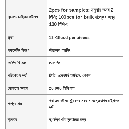
2pcs for samples;
নমুনার জন্য 2
পিসি;
100pcs for bulk
বাল্কের জন্য
ন্যূনতম চাহিদার পরিমাণ
100 পিসি<
মূল্য
13~18usd per pieces
প্যাকেজিং বিবরণ
স্ট্যান্ডার্ড প্যাকিং
ডেলিভারি সময়
৫-৮ দিন
পরিশোধের শর্ত
টি/টি, ওয়েস্টার্ন ইউনিয়ন, পেপাল
যোগানের ক্ষমতা
20 000 পিসি/মাস
প্যাডেড কাঁধের স্ট্র্যাপের সাথে সামঞ্জস্যযোগ্য মাইনারের
পণ্যের নাম
বেল্ট
ব্যবহার
ভূগর্ভস্থ খনি ব্যবহারের জন্য