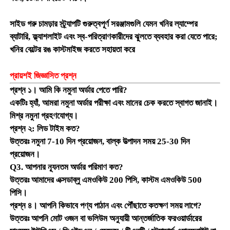
সাইড গরু চামড়ার স্ট্র্যাপটি গুরুত্বপূর্ণ সরঞ্জামগুলি যেমন খনির ল্যাম্পের
চার্জার র্যাক
ব্যাটারি, ফ্ল্যাশলাইট এবং স্ব-পরিত্রাণকারীদের ঝুলতে ব্যবহার করা যেতে পারে;
খনির বেল্টের রঙ কাস্টমাইজ করতে সহায়তা করে
ভূগর্ভস্থ খনির বেল্ট
প্রায়শই জিজ্ঞাসিত প্রশ্ন
গরম বিক্রয় পণ্য
প্রশ্ন ১। আমি কি নমুনা অর্ডার পেতে পারি?
একটিঃ হ্যাঁ, আমরা নমুনা অর্ডার পরীক্ষা এবং মানের চেক করতে স্বাগত জানাই।
মিশ্র নমুনা গ্রহণযোগ্য।
LED সতর্কতা আলো
প্রশ্ন ২: লিড টাইম কত?
উত্তরঃ নমুনা 7-10 দিন প্রয়োজন, বাল্ক উত্পাদন সময় 25-30 দিন
প্রয়োজন।
পোর্টেবল এনার্জি স্টোরেজ পাওয়ার সাপ্লাই
Q3. আপনার ন্যূনতম অর্ডার পরিমাণ কত?
উত্তরঃ আমাদের এক্সডাব্লু এমওকিউ 200 পিসি, কাস্টম এমওকিউ 500
এলইডি হাই বে লাইট
পিসি।
প্রশ্ন ৪। আপনি কিভাবে পণ্য পাঠান এবং পৌঁছাতে কতক্ষণ সময় লাগে?
উত্তরঃ আপনি মোট ওজন বা ভলিউম অনুযায়ী আন্তর্জাতিক ফরওয়ার্ডারের