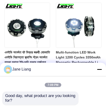
10000lux Mining Hard Hat
Light
এলইডি সতর্কতা হট বিক্রয় জরুরী মোমবাতি
Multi-function LED Work
এলইডি নিরাপত্তা ফ্ল্যাশিং স্ট্রব সতর্কতা
Light 1200 Cycles 3350mAh
হালকা ল্যাম্প ইউএসবি পুনরায় চার্জযোগ্য
Magnetic Rechargeable Li-
এলইডি ল্যাম্প
Ion Battery Led Lamp for
Jane Liang
Industrial
7:09 PM
Good day, what product are you looking 
for?